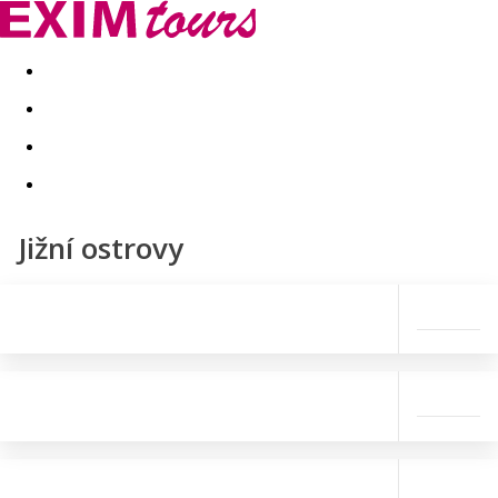
Akční nabídky
Last minute
First minute - Exotika a zim
Jižní ostrovy