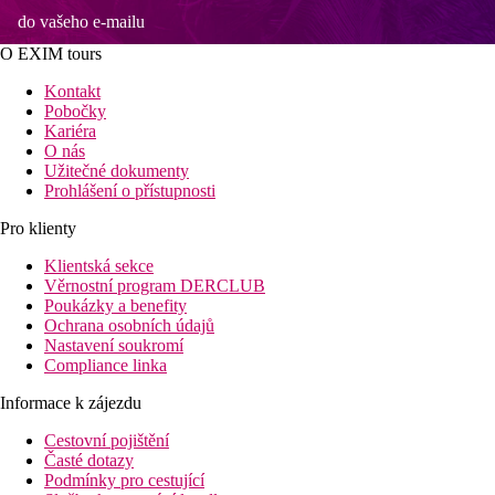
do vašeho e-mailu
O EXIM tours
Kontakt
Pobočky
Kariéra
O nás
Užitečné dokumenty
Prohlášení o přístupnosti
Pro klienty
Klientská sekce
Věrnostní program DERCLUB
Poukázky a benefity
Ochrana osobních údajů
Nastavení soukromí
Compliance linka
Informace k zájezdu
Cestovní pojištění
Časté dotazy
Podmínky pro cestující