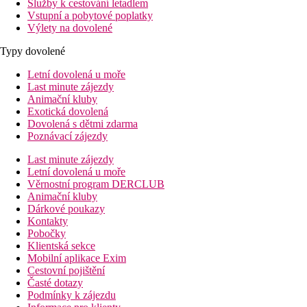
Služby k cestování letadlem
Vstupní a pobytové poplatky
Výlety na dovolené
Typy dovolené
Letní dovolená u moře
Last minute zájezdy
Animační kluby
Exotická dovolená
Dovolená s dětmi zdarma
Poznávací zájezdy
Last minute zájezdy
Letní dovolená u moře
Věrnostní program DERCLUB
Animační kluby
Dárkové poukazy
Kontakty
Pobočky
Klientská sekce
Mobilní aplikace Exim
Cestovní pojištění
Časté dotazy
Podmínky k zájezdu