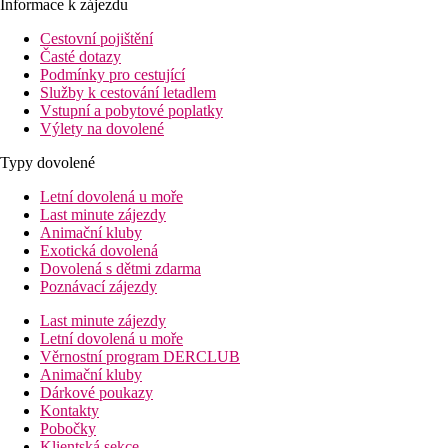
Informace k zájezdu
Cestovní pojištění
Časté dotazy
Podmínky pro cestující
Služby k cestování letadlem
Vstupní a pobytové poplatky
Výlety na dovolené
Typy dovolené
Letní dovolená u moře
Last minute zájezdy
Animační kluby
Exotická dovolená
Dovolená s dětmi zdarma
Poznávací zájezdy
Last minute zájezdy
Letní dovolená u moře
Věrnostní program DERCLUB
Animační kluby
Dárkové poukazy
Kontakty
Pobočky
Klientská sekce