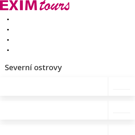
Akční nabídky
Last minute
First minute - Exotika a zim
Severní ostrovy