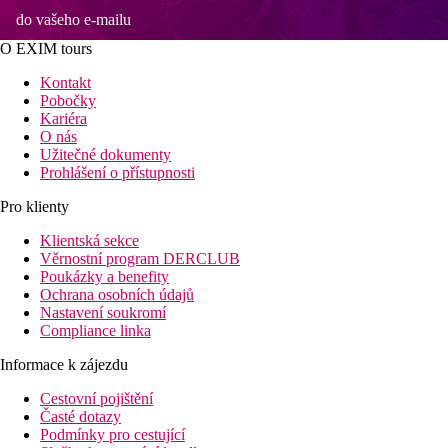
do vašeho e-mailu
O EXIM tours
Kontakt
Pobočky
Kariéra
O nás
Užitečné dokumenty
Prohlášení o přístupnosti
Pro klienty
Klientská sekce
Věrnostní program DERCLUB
Poukázky a benefity
Ochrana osobních údajů
Nastavení soukromí
Compliance linka
Informace k zájezdu
Cestovní pojištění
Časté dotazy
Podmínky pro cestující