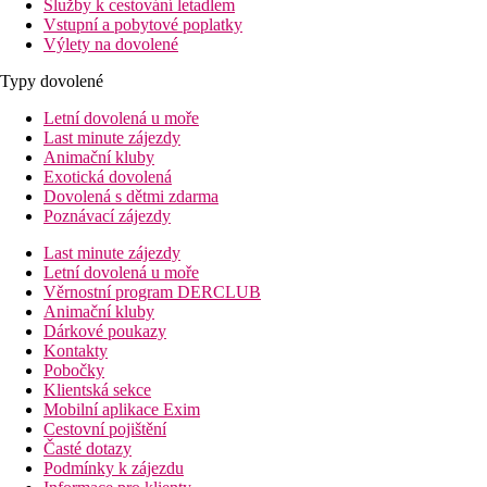
Služby k cestování letadlem
Vstupní a pobytové poplatky
Výlety na dovolené
Typy dovolené
Letní dovolená u moře
Last minute zájezdy
Animační kluby
Exotická dovolená
Dovolená s dětmi zdarma
Poznávací zájezdy
Last minute zájezdy
Letní dovolená u moře
Věrnostní program DERCLUB
Animační kluby
Dárkové poukazy
Kontakty
Pobočky
Klientská sekce
Mobilní aplikace Exim
Cestovní pojištění
Časté dotazy
Podmínky k zájezdu