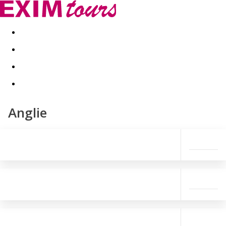
Akční nabídky
Last minute
First minute - Exotika a zim
Anglie