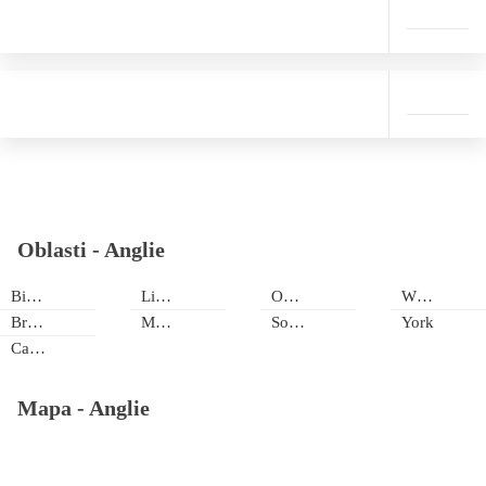
Oblasti -
Anglie
Birmingham
Liverpool
Oxford
Whiteside
Bristol
Manchester
Southampton
York
Canterbury
Mapa -
Anglie