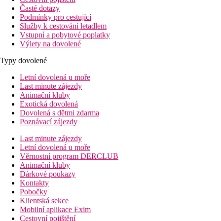
Časté dotazy
Podmínky pro cestující
Služby k cestování letadlem
Vstupní a pobytové poplatky
Výlety na dovolené
Typy dovolené
Letní dovolená u moře
Last minute zájezdy
Animační kluby
Exotická dovolená
Dovolená s dětmi zdarma
Poznávací zájezdy
Last minute zájezdy
Letní dovolená u moře
Věrnostní program DERCLUB
Animační kluby
Dárkové poukazy
Kontakty
Pobočky
Klientská sekce
Mobilní aplikace Exim
Cestovní pojištění