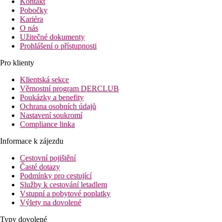
Kontakt
Pobočky
Kariéra
O nás
Užitečné dokumenty
Prohlášení o přístupnosti
Pro klienty
Klientská sekce
Věrnostní program DERCLUB
Poukázky a benefity
Ochrana osobních údajů
Nastavení soukromí
Compliance linka
Informace k zájezdu
Cestovní pojištění
Časté dotazy
Podmínky pro cestující
Služby k cestování letadlem
Vstupní a pobytové poplatky
Výlety na dovolené
Typy dovolené