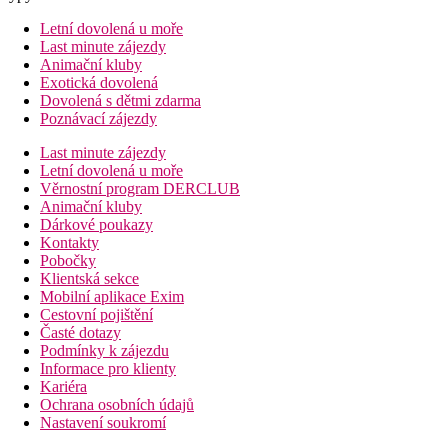
Letní dovolená u moře
Last minute zájezdy
Animační kluby
Exotická dovolená
Dovolená s dětmi zdarma
Poznávací zájezdy
Last minute zájezdy
Letní dovolená u moře
Věrnostní program DERCLUB
Animační kluby
Dárkové poukazy
Kontakty
Pobočky
Klientská sekce
Mobilní aplikace Exim
Cestovní pojištění
Časté dotazy
Podmínky k zájezdu
Informace pro klienty
Kariéra
Ochrana osobních údajů
Nastavení soukromí