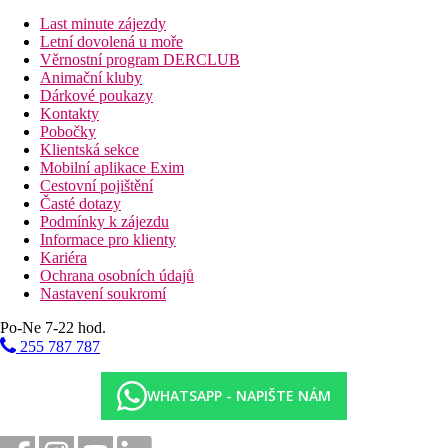
pokoje s rozkládací pohovkou a spací části s manželskou postelí
Last minute zájezdy
o šířce 180 cm nebo dvěma samostatnými lůžky o šířce 90 cm.
Letní dovolená u moře
Kompletně zrekonstruované pokoje s moderním a elegantním
Věrnostní program DERCLUB
interiérem jsou navrženy tak, aby nabízely luxusní pobyt v
Animační kluby
centru města. Mají kapacitu pro 3 osoby a jsou umístěny v
Dárkové poukazy
klidné zadní části hotelu.
Kontakty
Pobočky
Apartmá Junior
Klientská sekce
Prostorné pokoje o rozloze 20 m² jsou ideální pro relaxační
Mobilní aplikace Exim
pobyt v centru Londýna. Junior Suites mají moderní, elegantní a
Cestovní pojištění
funkční design, se 180 cm manželskou postelí nebo dvěma 90
Časté dotazy
cm samostatnými postelemi a jsou umístěny v klidné zadní části
Podmínky k zájezdu
hotelu.
Informace pro klienty
Kariéra
Dvoulůžkový pokoj Deluxe
Ochrana osobních údajů
Tyto prostorné pokoje o rozloze 16 m² jsou moderně a prakticky
Nastavení soukromí
zařízené a jsou ideální volbou pro relaxační pobyt v centru
Londýna. Tyto pokoje jsou navrženy pro pohodlí, s manželskou
Po-Ne 7-22 hod.
postelí o šířce 180 cm nebo dvěma samostatnými postelemi po
255 787 787
90 cm a mají venkovní výhled do Queen's Gardens nebo jsou
umístěny v klidné zadní části hotelu.
WHATSAPP - NAPIŠTE NÁM
Dvoulůžkový pokoj Executive
Komfortní pokoje o rozloze 14 m² se nacházejí ve 3. patře.
Funkční prostory, které kombinují moderní a elegantní design s