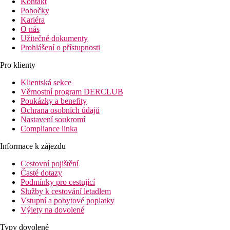
Kontakt
Pobočky
Kariéra
O nás
Užitečné dokumenty
Prohlášení o přístupnosti
Pro klienty
Klientská sekce
Věrnostní program DERCLUB
Poukázky a benefity
Ochrana osobních údajů
Nastavení soukromí
Compliance linka
Informace k zájezdu
Cestovní pojištění
Časté dotazy
Podmínky pro cestující
Služby k cestování letadlem
Vstupní a pobytové poplatky
Výlety na dovolené
Typy dovolené