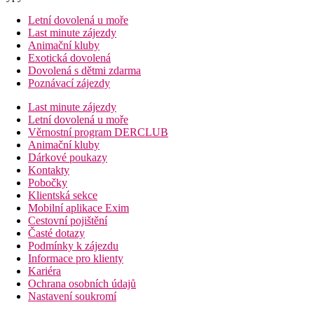
Letní dovolená u moře
Last minute zájezdy
Animační kluby
Exotická dovolená
Dovolená s dětmi zdarma
Poznávací zájezdy
Last minute zájezdy
Letní dovolená u moře
Věrnostní program DERCLUB
Animační kluby
Dárkové poukazy
Kontakty
Pobočky
Klientská sekce
Mobilní aplikace Exim
Cestovní pojištění
Časté dotazy
Podmínky k zájezdu
Informace pro klienty
Kariéra
Ochrana osobních údajů
Nastavení soukromí