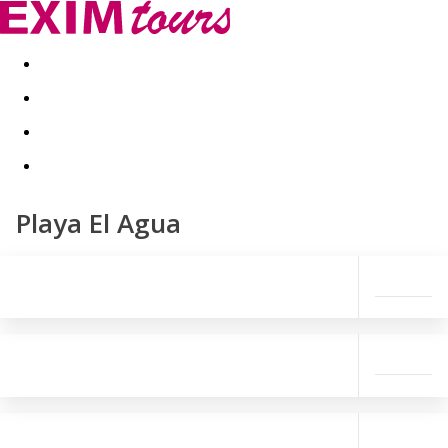
Akční nabídky
Last minute
First minute - Exotika a zim
Playa El Agua