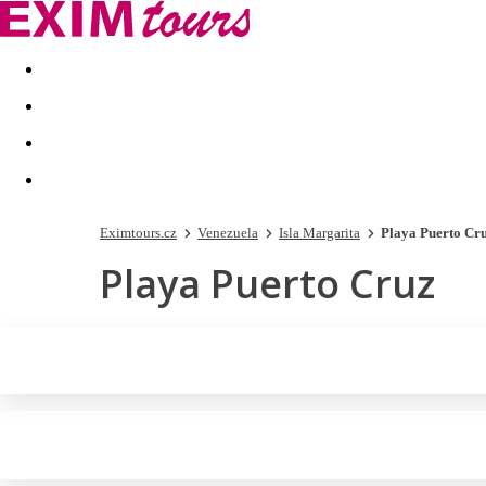
Akční nabídky
Last minute
First minute - Exotika a zim
Eximtours.cz
Venezuela
Isla Margarita
Playa Puerto Cr
Playa Puerto Cruz