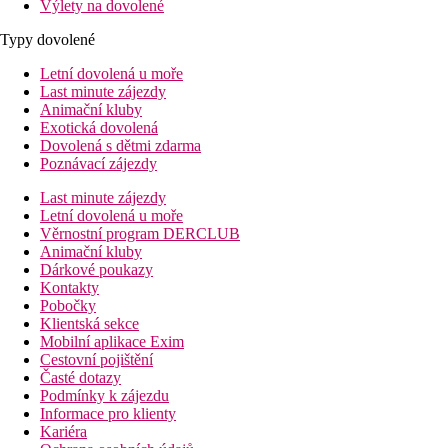
Výlety na dovolené
Typy dovolené
Letní dovolená u moře
Last minute zájezdy
Animační kluby
Exotická dovolená
Dovolená s dětmi zdarma
Poznávací zájezdy
Last minute zájezdy
Letní dovolená u moře
Věrnostní program DERCLUB
Animační kluby
Dárkové poukazy
Kontakty
Pobočky
Klientská sekce
Mobilní aplikace Exim
Cestovní pojištění
Časté dotazy
Podmínky k zájezdu
Informace pro klienty
Kariéra