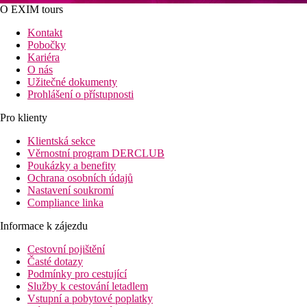
O EXIM tours
Kontakt
Pobočky
Kariéra
O nás
Užitečné dokumenty
Prohlášení o přístupnosti
Pro klienty
Klientská sekce
Věrnostní program DERCLUB
Poukázky a benefity
Ochrana osobních údajů
Nastavení soukromí
Compliance linka
Informace k zájezdu
Cestovní pojištění
Časté dotazy
Podmínky pro cestující
Služby k cestování letadlem
Vstupní a pobytové poplatky