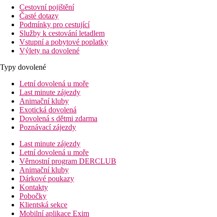
Cestovní pojištění
Časté dotazy
Podmínky pro cestující
Služby k cestování letadlem
Vstupní a pobytové poplatky
Výlety na dovolené
Typy dovolené
Letní dovolená u moře
Last minute zájezdy
Animační kluby
Exotická dovolená
Dovolená s dětmi zdarma
Poznávací zájezdy
Last minute zájezdy
Letní dovolená u moře
Věrnostní program DERCLUB
Animační kluby
Dárkové poukazy
Kontakty
Pobočky
Klientská sekce
Mobilní aplikace Exim