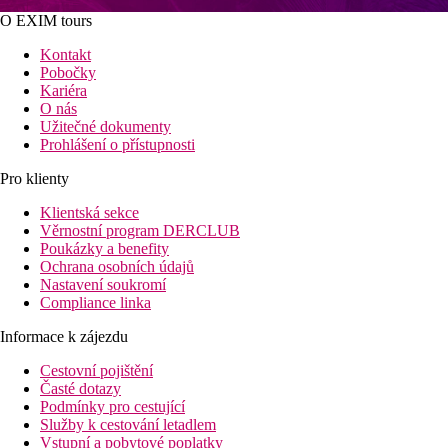
míst světa.
dezerty, na
O EXIM tours
Máme i
které budete
Kontakt
novinky!
vzpomínat
Pobočky
ještě dlouho po
Kariéra
O nás
návratu.
Užitečné dokumenty
Prohlášení o přístupnosti
Pro klienty
Klientská sekce
Věrnostní program DERCLUB
Poukázky a benefity
Ochrana osobních údajů
Nastavení soukromí
Compliance linka
Informace k zájezdu
Cestovní pojištění
Časté dotazy
Podmínky pro cestující
Služby k cestování letadlem
Vstupní a pobytové poplatky