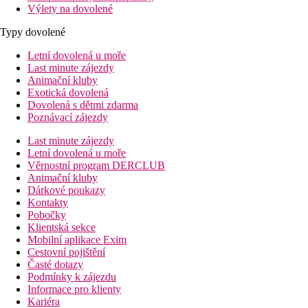
Výlety na dovolené
Typy dovolené
Letní dovolená u moře
Last minute zájezdy
Animační kluby
Exotická dovolená
Dovolená s dětmi zdarma
Poznávací zájezdy
Last minute zájezdy
Letní dovolená u moře
Věrnostní program DERCLUB
Animační kluby
Dárkové poukazy
Kontakty
Pobočky
Klientská sekce
Mobilní aplikace Exim
Cestovní pojištění
Časté dotazy
Podmínky k zájezdu
Informace pro klienty
Kariéra