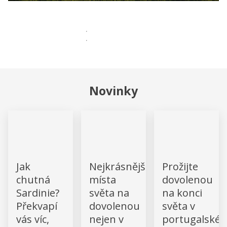
Novinky
Jak
Nejkrásnější
Prožijte
chutná
místa
dovolenou
Sardinie?
světa na
na konci
Překvapí
dovolenou
světa v
vás víc,
nejen v
portugalské