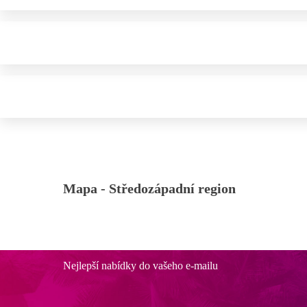
Mapa -
Středozápadní region
Nejlepší nabídky do vašeho e-mailu