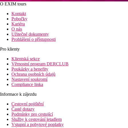
O EXIM tours
Kontakt
Pobočky
Kariéra
O nás
Užitečné dokumenty
Prohlášení o přístupnosti
Pro klienty
Klientská sekce
Věrnostní program DERCLUB
Poukázky a benefity
Ochrana osobních údajů
Nastavení soukromí
Compliance linka
Informace k zájezdu
Cestovní pojištění
Časté dotazy
Podmínky pro cestující
Služby k cestování letadlem
Vstupní a pobytové poplatky