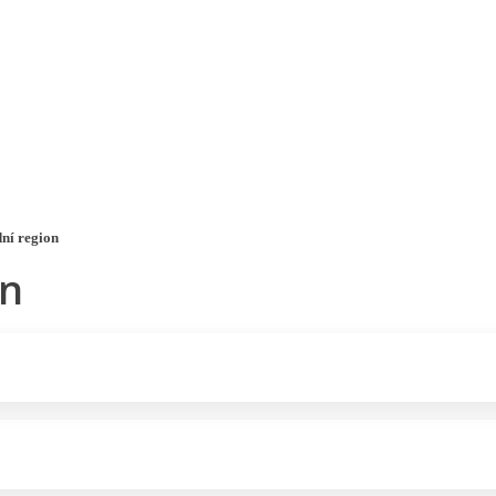
a u moře
Animační kluby
First minute – Léto 2027
Vě
ní region
on