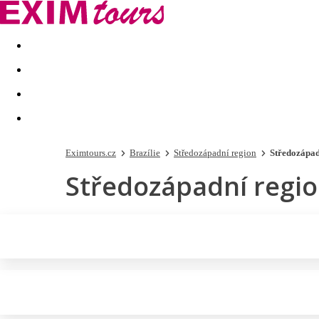
Akční nabídky
Last minute
First minute - Exotika a zim
Eximtours.cz
Brazílie
Středozápadní region
Středozápad
Středozápadní regi