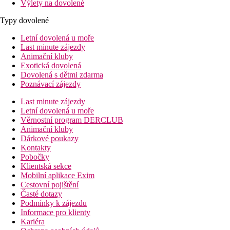
Výlety na dovolené
Typy dovolené
Letní dovolená u moře
Last minute zájezdy
Animační kluby
Exotická dovolená
Dovolená s dětmi zdarma
Poznávací zájezdy
Last minute zájezdy
Letní dovolená u moře
Věrnostní program DERCLUB
Animační kluby
Dárkové poukazy
Kontakty
Pobočky
Klientská sekce
Mobilní aplikace Exim
Cestovní pojištění
Časté dotazy
Podmínky k zájezdu
Informace pro klienty
Kariéra