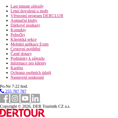
Pokoj pro jednoho dospělého s dítětem Standard Pokoj (Výhled 
Last minute zájezdy
Pokoje jsou vybavené manželskou postelí, vytápěním (centrálním
Letní dovolená u moře
Věrnostní program DERCLUB
Vzdálenosti
Animační kluby
Dárkové poukazy
Kontakty
500 m
Pobočky
Nákupy
Klientská sekce
Mobilní aplikace Exim
50 m
Cestovní pojištění
Vzdálenost k pláži
Časté dotazy
Podmínky k zájezdu
15 km
Informace pro klienty
Vzdálenost od nejbližšího letiště
Kariéra
Ochrana osobních údajů
Pláž
Nastavení soukromí
Po-Ne 7-22 hod.
Lehátka na pláži za poplatek
Slunečníky na pláži za poplatek
255 787 787
Plážová dovolená
Bazény
Copyright © 2026, DER Touristik CZ a.s.