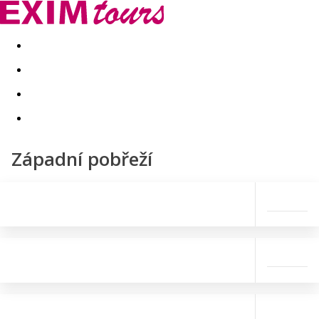
Akční nabídky
Last minute
First minute - Exotika a zim
Západní pobřeží