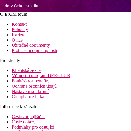
do vašeho e-mailu
O EXIM tours
Kontakt
Pobočky
Kariéra
O nás
Užitečné dokumenty
Prohlášení o přístupnosti
Pro klienty
Klientská sekce
Věrnostní program DERCLUB
Poukázky a benefity
Ochrana osobních údajů
Nastavení soukromí
Compliance linka
Informace k zájezdu
Cestovní pojištění
Časté dotazy
Podmínky pro cestující