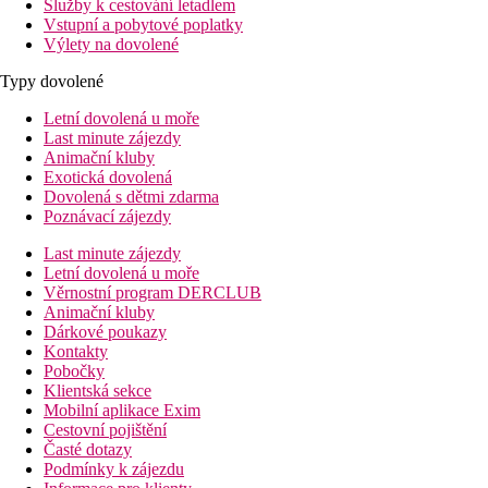
Služby k cestování letadlem
Vstupní a pobytové poplatky
Výlety na dovolené
Typy dovolené
Letní dovolená u moře
Last minute zájezdy
Animační kluby
Exotická dovolená
Dovolená s dětmi zdarma
Poznávací zájezdy
Last minute zájezdy
Letní dovolená u moře
Věrnostní program DERCLUB
Animační kluby
Dárkové poukazy
Kontakty
Pobočky
Klientská sekce
Mobilní aplikace Exim
Cestovní pojištění
Časté dotazy
Podmínky k zájezdu