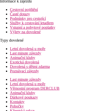
Informace k zájezdu
Cestovní pojištění
Časté dotazy
Podmínky pro cestující
Služby k cestování letadlem
Vstupní a pobytové poplatky
Výlety na dovolené
Typy dovolené
Letní dovolená u moře
Last minute zájezdy
Animační kluby
Exotická dovolená
Dovolená s dětmi zdarma
Poznávací zájezdy
Last minute zájezdy
Letní dovolená u moře
Věrnostní program DERCLUB
Animační kluby
Dárkové poukazy
Kontakty
Pobočky
Klientská sekce