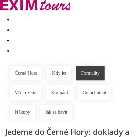
Akční nabídky
Last minute
First minute - Exotika a zim
Černá Hora
Kdy jet
Formality
Vše o zemi
Koupání
Co ochutnat
Nákupy
Jak se bavit
Jedeme do Černé Hory: doklady a