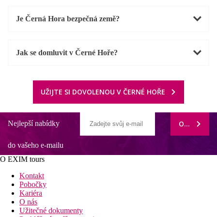
Je Černá Hora bezpečná země?
Jak se domluvit v Černé Hoře?
UŽIJTE SI DOVOLENOU V ČERNÉ HOŘE
Nejlepší nabídky
ODEBÍRAT
do vašeho e-mailu
O EXIM tours
Kontakt
Pobočky
Kariéra
O nás
Užitečné dokumenty