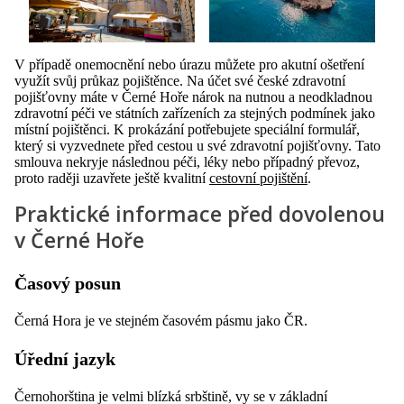
V případě onemocnění nebo úrazu můžete pro akutní ošetření
využít svůj průkaz pojištěnce. Na účet své české zdravotní
pojišťovny máte v Černé Hoře nárok na nutnou a neodkladnou
zdravotní péči ve státních zařízeních za stejných podmínek jako
místní pojištěnci. K prokázání potřebujete speciální formulář,
který si vyzvednete před cestou u své zdravotní pojišťovny. Tato
smlouva nekryje následnou péči, léky nebo případný převoz,
proto raději uzavřete ještě kvalitní
cestovní pojištění
.
Praktické informace před dovolenou
v Černé Hoře
Časový posun
Černá Hora je ve stejném časovém pásmu jako ČR.
Úřední jazyk
Černohorština je velmi blízká srbštině, vy se v základní