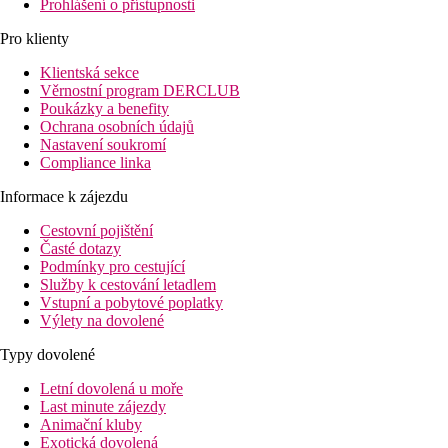
Prohlášení o přístupnosti
Pro klienty
Klientská sekce
Věrnostní program DERCLUB
Poukázky a benefity
Ochrana osobních údajů
Nastavení soukromí
Compliance linka
Informace k zájezdu
Cestovní pojištění
Časté dotazy
Podmínky pro cestující
Služby k cestování letadlem
Vstupní a pobytové poplatky
Výlety na dovolené
Typy dovolené
Letní dovolená u moře
Last minute zájezdy
Animační kluby
Exotická dovolená