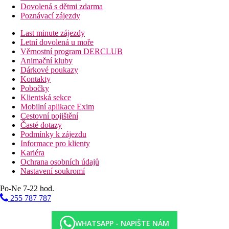
Dovolená s dětmi zdarma
Poznávací zájezdy
Last minute zájezdy
Letní dovolená u moře
Věrnostní program DERCLUB
Animační kluby
Dárkové poukazy
Kontakty
Pobočky
Klientská sekce
Mobilní aplikace Exim
Cestovní pojištění
Časté dotazy
Podmínky k zájezdu
Informace pro klienty
Kariéra
Ochrana osobních údajů
Nastavení soukromí
Po-Ne 7-22 hod.
255 787 787
WHATSAPP - NAPIŠTE NÁM