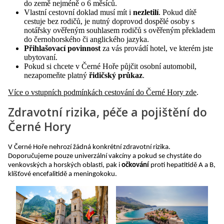
do země nejméně o 6 měsíců.
Vlastní cestovní doklad musí mít i
nezletilí
. Pokud dítě
cestuje bez rodičů, je nutný doprovod dospělé osoby s
notářsky ověřeným souhlasem rodičů s ověřeným překladem
do černohorského či anglického jazyka.
Přihlašovací povinnost
za vás provádí hotel, ve kterém jste
ubytovaní.
Pokud si chcete v Černé Hoře půjčit osobní automobil,
nezapomeňte platný
řidičský průkaz
.
Více o vstupních podmínkách cestování do Černé Hory zde
.
Zdravotní rizika, péče a pojištění do
Černé Hory
V Černé Hoře nehrozí žádná konkrétní zdravotní rizika.
Doporučujeme pouze univerzální vakcíny a pokud se chystáte do
venkovských a horských oblasti, pak i
očkování
proti hepatitidě A a B,
klíšťové encefalitidě a meningokoku.