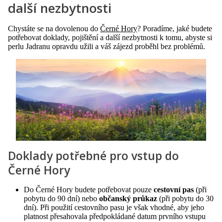
další nezbytnosti
Chystáte se na dovolenou do
Černé Hory
? Poradíme, jaké budete
potřebovat doklady, pojištění a další nezbytnosti k tomu, abyste si
perlu Jadranu opravdu užili a váš zájezd proběhl bez problémů.
Doklady potřebné pro vstup do
Černé Hory
Do Černé Hory budete potřebovat pouze
cestovní pas
(při
pobytu do 90 dní) nebo
občanský průkaz
(při pobytu do 30
dní). Při použití cestovního pasu je však vhodné, aby jeho
platnost přesahovala předpokládané datum prvního vstupu