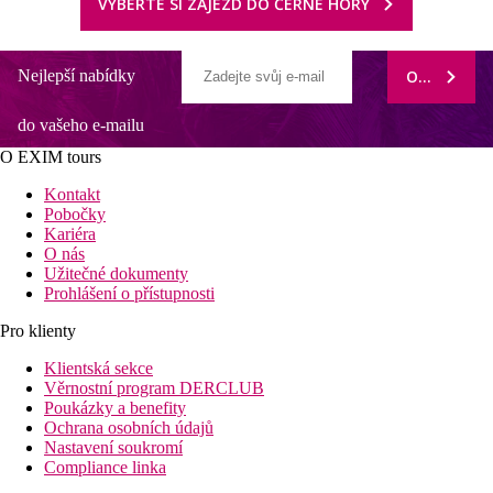
VYBERTE SI ZÁJEZD DO ČERNÉ HORY
Nejlepší nabídky
ODEBÍRAT
do vašeho e-mailu
O EXIM tours
Kontakt
Pobočky
Kariéra
O nás
Užitečné dokumenty
Prohlášení o přístupnosti
Pro klienty
Klientská sekce
Věrnostní program DERCLUB
Poukázky a benefity
Ochrana osobních údajů
Nastavení soukromí
Compliance linka