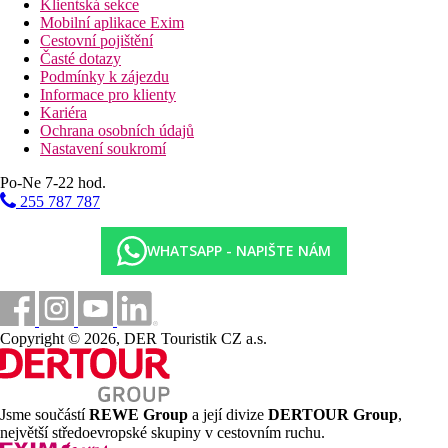
Klientská sekce
Mobilní aplikace Exim
Cestovní pojištění
Časté dotazy
Podmínky k zájezdu
Informace pro klienty
Kariéra
Ochrana osobních údajů
Nastavení soukromí
Po-Ne 7-22 hod.
255 787 787
WHATSAPP - NAPIŠTE NÁM
Copyright © 2026, DER Touristik CZ a.s.
Jsme součástí
REWE Group
a její divize
DERTOUR Group
,
největší středoevropské skupiny v cestovním ruchu.