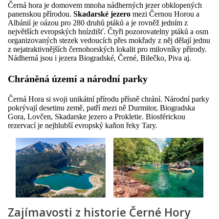
Černá hora je domovem mnoha nádherných jezer obklopených
panenskou přírodou.
Skadarské jezero
mezi Černou Horou a
Albánií je oázou pro 280 druhů ptáků a je rovněž jedním z
největších evropských hnízdišť. Čtyři pozorovatelny ptáků a osm
organizovaných stezek vedoucích přes mokřady z něj dělají jednu
z nejatraktivnějších černohorských lokalit pro milovníky přírody.
Nádherná jsou i jezera Biogradské, Černé, Bilečko, Piva aj.
Chráněná území a národní parky
Černá Hora si svoji unikátní přírodu přísně chrání. Národní parky
pokrývají desetinu země, patří mezi ně Durmitor, Biogradska
Gora, Lovčen, Skadarske jezero a Prokletie. Biosférickou
rezervací je nejhlubší evropský kaňon řeky Tary.
Zajímavosti z historie Černé Hory