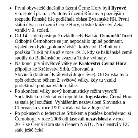
První obyvatelé dnešního území Černé Hory byli
Ilyrové
v 6. století př. n. l. Po dobytí území Římany a pozdějším
rozpadu Římské říše podléhala oblast Byzantské říši. První
státní útvar na území Černé Hory, srbské knížectví Zeta,
vznikl v 9. století.
Od 14. století postupně ovládli celý Balkán
Osmanští Turci
.
Odbojné Černohorce se jim nepodařilo úplně podmanit,
výsledkem bylo „polonezávislé“ knížectví. Definitivní
porážka Turků přišla až v roce 1913, kdy se balkánské země
spojily do Balkánského svazu a Turky vyhnaly.
Na konci první světové války se
Království Černá Hora
připojilo ke Království Srbů, Chorvatů a
Slovinců (budoucí Království Jugoslávie). Od Srbska bylo
opět odtrženo během 2. světové války, kdy tu vznikl
protektorát pod nadvládou Itálie.
Po skončení války nový komunistický režim vytvořil
Socialistickou federativní republiku
Jugoslávie
a Černá Hora
se stala její součástí. Vyhlášením nezávislosti Slovinska a
Chorvatska v roce 1991 začala válka v Jugoslávii.
Po pokusech o federaci se Srbskem a posléze konfederaci si
Černohorci v roce 2006 odhlasovali
nezávislost
a v roce
2017 se Černá Hora stala členem NATO. Na členství v EU
stále ještě čeká.