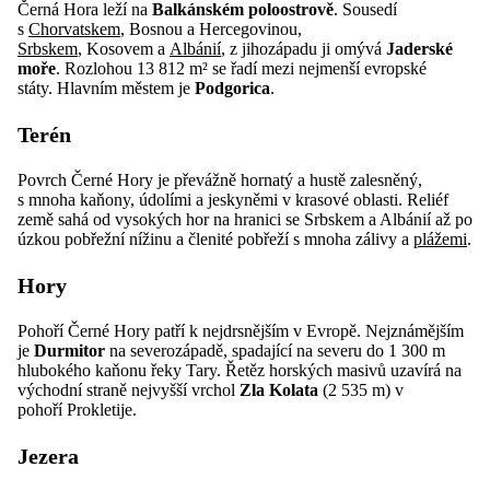
Černá Hora leží na
Balkánském poloostrově
. Sousedí
s
Chorvatskem
, Bosnou a Hercegovinou,
Srbskem
, Kosovem a
Albánií
, z jihozápadu ji omývá
Jaderské
moře
. Rozlohou 13 812 m² se řadí mezi nejmenší evropské
státy. Hlavním městem je
Podgorica
.
Terén
Povrch Černé Hory je převážně hornatý a hustě zalesněný,
s mnoha kaňony, údolími a jeskyněmi v krasové oblasti. Reliéf
země sahá od vysokých hor na hranici se Srbskem a Albánií až po
úzkou pobřežní nížinu a členité pobřeží s mnoha zálivy a
plážemi
.
Hory
Pohoří Černé Hory patří k nejdrsnějším v Evropě. Nejznámějším
je
Durmitor
na severozápadě, spadající na severu do 1 300 m
hlubokého kaňonu řeky Tary. Řetěz horských masivů uzavírá na
východní straně nejvyšší vrchol
Zla Kolata
(2 535 m) v
pohoří Prokletije.
Jezera