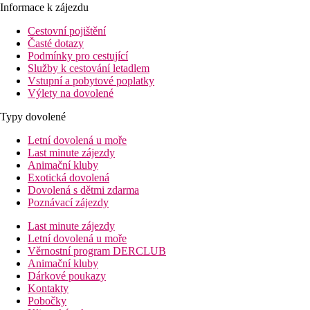
Informace k zájezdu
Cestovní pojištění
Časté dotazy
Podmínky pro cestující
Služby k cestování letadlem
Vstupní a pobytové poplatky
Výlety na dovolené
Typy dovolené
Letní dovolená u moře
Last minute zájezdy
Animační kluby
Exotická dovolená
Dovolená s dětmi zdarma
Poznávací zájezdy
Last minute zájezdy
Letní dovolená u moře
Věrnostní program DERCLUB
Animační kluby
Dárkové poukazy
Kontakty
Pobočky