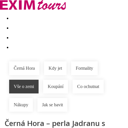
Akční nabídky
Last minute
First minute - Exotika a zim
Černá Hora
Kdy jet
Formality
Vše o zemi
Koupání
Co ochutnat
Nákupy
Jak se bavit
Černá Hora – perla Jadranu s