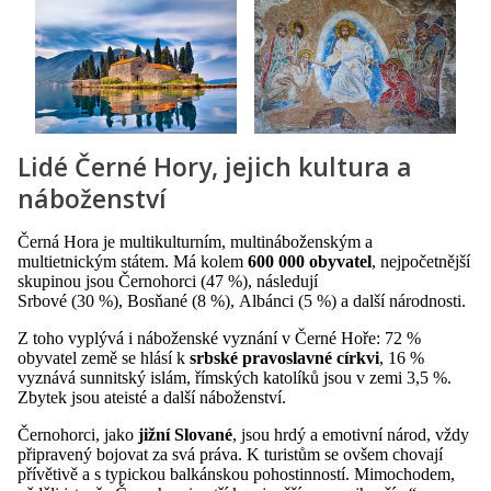
Lidé Černé Hory, jejich kultura a
náboženství
Černá Hora je multikulturním, multináboženským a
multietnickým státem. Má kolem
600 000 obyvatel
, nejpočetnější
skupinou jsou Černohorci (47 %), následují
Srbové (30 %), Bosňané (8 %), Albánci (5 %) a další národnosti.
Z toho vyplývá i náboženské vyznání v Černé Hoře: 72 %
obyvatel země se hlásí k
srbské pravoslavné církvi
, 16 %
vyznává sunnitský islám, římských katolíků jsou v zemi 3,5 %.
Zbytek jsou ateisté a další náboženství.
Černohorci, jako
jižní Slované
, jsou hrdý a emotivní národ, vždy
připravený bojovat za svá práva. K turistům se ovšem chovají
přívětivě a s typickou balkánskou pohostinností. Mimochodem,