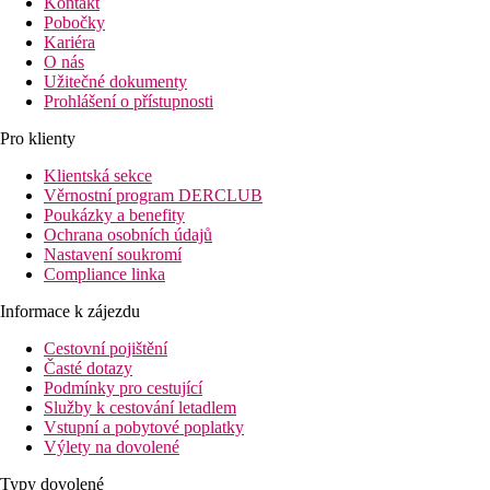
Kontakt
Pobočky
Kariéra
O nás
Užitečné dokumenty
Prohlášení o přístupnosti
Pro klienty
Klientská sekce
Věrnostní program DERCLUB
Poukázky a benefity
Ochrana osobních údajů
Nastavení soukromí
Compliance linka
Informace k zájezdu
Cestovní pojištění
Časté dotazy
Podmínky pro cestující
Služby k cestování letadlem
Vstupní a pobytové poplatky
Výlety na dovolené
Typy dovolené