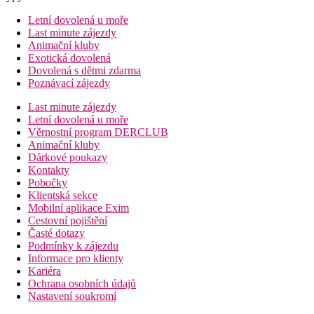
Letní dovolená u moře
Last minute zájezdy
Animační kluby
Exotická dovolená
Dovolená s dětmi zdarma
Poznávací zájezdy
Last minute zájezdy
Letní dovolená u moře
Věrnostní program DERCLUB
Animační kluby
Dárkové poukazy
Kontakty
Pobočky
Klientská sekce
Mobilní aplikace Exim
Cestovní pojištění
Časté dotazy
Podmínky k zájezdu
Informace pro klienty
Kariéra
Ochrana osobních údajů
Nastavení soukromí