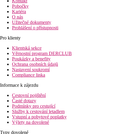
Kontakt
Pobočky
Kariéra
O nás
Užitečné dokumenty
Prohlášení o přístupnosti
Pro klienty
Klientská sekce
Věrnostní program DERCLUB
Poukázky a benefity
Ochrana osobních údajů
Nastavení soukromí
Compliance linka
Informace k zájezdu
Cestovní pojištění
Časté dotazy
Podmínky pro cestující
Služby k cestování letadlem
Vstupní a pobytové poplatky
Výlety na dovolené
Typy dovolené