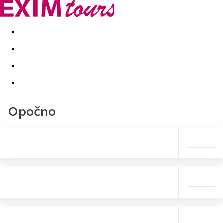
Akční nabídky
Last minute
First minute - Exotika a zim
Opočno