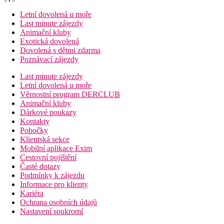
Letní dovolená u moře
Last minute zájezdy
Animační kluby
Exotická dovolená
Dovolená s dětmi zdarma
Poznávací zájezdy
Last minute zájezdy
Letní dovolená u moře
Věrnostní program DERCLUB
Animační kluby
Dárkové poukazy
Kontakty
Pobočky
Klientská sekce
Mobilní aplikace Exim
Cestovní pojištění
Časté dotazy
Podmínky k zájezdu
Informace pro klienty
Kariéra
Ochrana osobních údajů
Nastavení soukromí