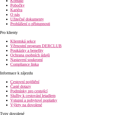
Kontakt
Pobočky
Kariéra
O nás
Užitečné dokumenty
Prohlášení o přístupnosti
Pro klienty
Klientská sekce
Věrnostní program DERCLUB
Poukázky a benefity
Ochrana osobních údajů
Nastavení soukromí
Compliance linka
Informace k zájezdu
Cestovní pojištění
Časté dotazy
Podmínky pro cestující
Služby k cestování letadlem
Vstupní a pobytové poplatky
Výlety na dovolené
Typy dovolené