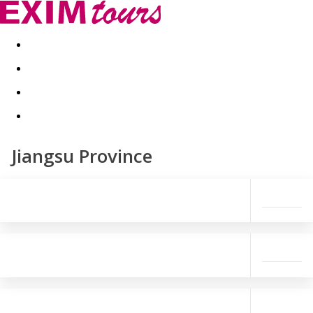
Akční nabídky
Last minute
First minute - Exotika a zim
Jiangsu Province