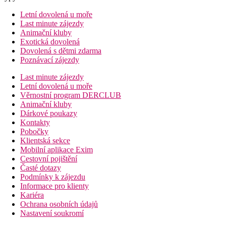
Letní dovolená u moře
Last minute zájezdy
Animační kluby
Exotická dovolená
Dovolená s dětmi zdarma
Poznávací zájezdy
Last minute zájezdy
Letní dovolená u moře
Věrnostní program DERCLUB
Animační kluby
Dárkové poukazy
Kontakty
Pobočky
Klientská sekce
Mobilní aplikace Exim
Cestovní pojištění
Časté dotazy
Podmínky k zájezdu
Informace pro klienty
Kariéra
Ochrana osobních údajů
Nastavení soukromí