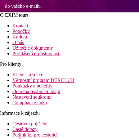
do vašeho e-mailu
O EXIM tours
Kontakt
Pobočky
Kariéra
O nás
Užitečné dokumenty
Prohlášení o přístupnosti
Pro klienty
Klientská sekce
Věrnostní program DERCLUB
Poukázky a benefity
Ochrana osobních údajů
Nastavení soukromí
Compliance linka
Informace k zájezdu
Cestovní pojištění
Časté dotazy
Podmínky pro cestující