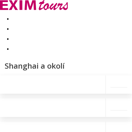
Akční nabídky
Last minute
First minute - Exotika a zim
Shanghai a okolí