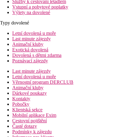
Služby k cestování letadlem
Vstupní a pobytové poplatky
Výlety na dovolené
Typy dovolené
Letní dovolená u moře
Last minute zájezdy
Animační kluby
Exotická dovolená
Dovolená s dětmi zdarma
Poznávací zájezdy
Last minute zájezdy
Letní dovolená u moře
Věrnostní program DERCLUB
Animační kluby
Dárkové poukazy
Kontakty
Pobočky
Klientská sekce
Mobilní aplikace Exim
Cestovní pojištění
Časté dotazy
Podmínky k zájezdu