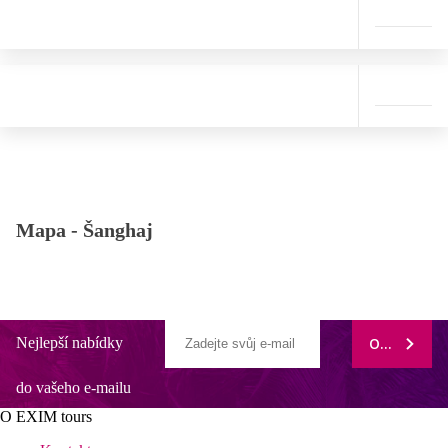
Mapa -
Šanghaj
Nejlepší nabídky
ODEBÍRAT
do vašeho e-mailu
O EXIM tours