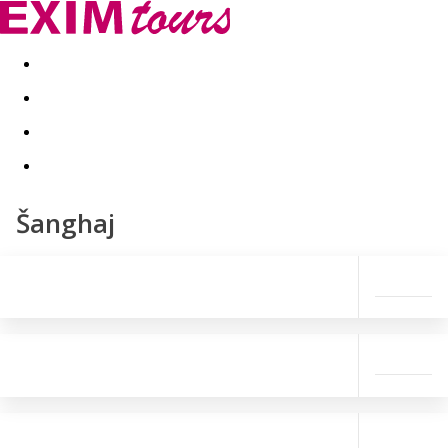
Akční nabídky
Last minute
First minute - Exotika a zim
Šanghaj