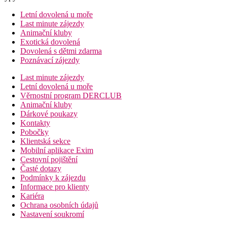
Letní dovolená u moře
Last minute zájezdy
Animační kluby
Exotická dovolená
Dovolená s dětmi zdarma
Poznávací zájezdy
Last minute zájezdy
Letní dovolená u moře
Věrnostní program DERCLUB
Animační kluby
Dárkové poukazy
Kontakty
Pobočky
Klientská sekce
Mobilní aplikace Exim
Cestovní pojištění
Časté dotazy
Podmínky k zájezdu
Informace pro klienty
Kariéra
Ochrana osobních údajů
Nastavení soukromí