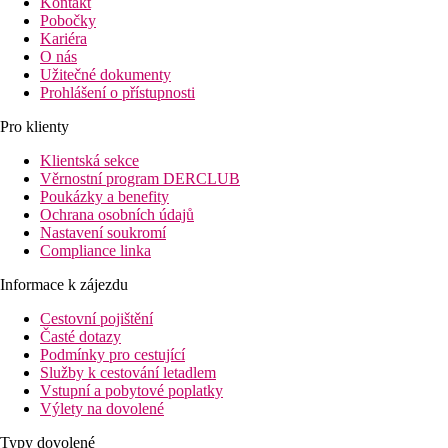
Kontakt
Pobočky
Kariéra
O nás
Užitečné dokumenty
Prohlášení o přístupnosti
Pro klienty
Klientská sekce
Věrnostní program DERCLUB
Poukázky a benefity
Ochrana osobních údajů
Nastavení soukromí
Compliance linka
Informace k zájezdu
Cestovní pojištění
Časté dotazy
Podmínky pro cestující
Služby k cestování letadlem
Vstupní a pobytové poplatky
Výlety na dovolené
Typy dovolené