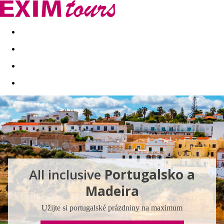
Akční nabídky
Last minute
First minute - Exotika a zim
All inclusive
Portugalsko a
Madeira
Užijte si portugalské prázdniny na maximum