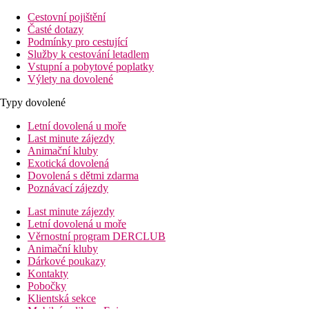
Cestovní pojištění
Časté dotazy
Podmínky pro cestující
Služby k cestování letadlem
Vstupní a pobytové poplatky
Výlety na dovolené
Typy dovolené
Letní dovolená u moře
Last minute zájezdy
Animační kluby
Exotická dovolená
Dovolená s dětmi zdarma
Poznávací zájezdy
Last minute zájezdy
Letní dovolená u moře
Věrnostní program DERCLUB
Animační kluby
Dárkové poukazy
Kontakty
Pobočky
Klientská sekce