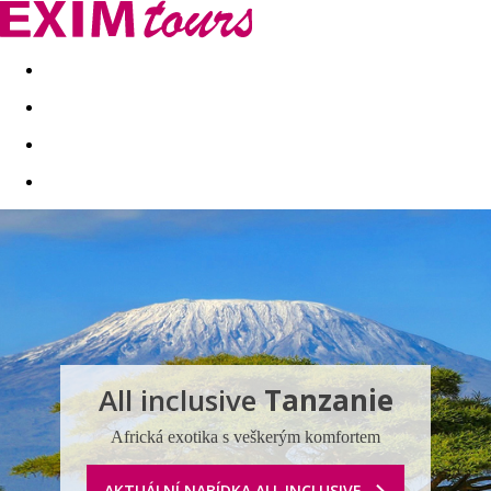
Akční nabídky
Last minute
First minute - Exotika a zim
All inclusive
Tanzanie
Africká exotika s veškerým komfortem
AKTUÁLNÍ NABÍDKA ALL INCLUSIVE