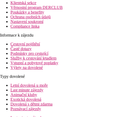
Klientská sekce
Věrnostní program DERCLUB
Poukázky a benefity
Ochrana osobních údajů
Nastavení soukromí
Compliance linka
Informace k zájezdu
Cestovní pojištění
Časté dotazy
Podmínky pro cestující
Služby k cestování letadlem
Vstupní a pobytové poplatky
Výlety na dovolené
Typy dovolené
Letní dovolená u moře
Last minute zájezdy
Animační kluby
Exotická dovolená
Dovolená s dětmi zdarma
Poznávací zájezdy