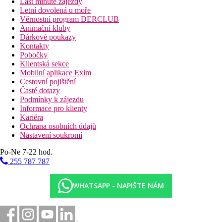
Last minute zájezdy
Letní dovolená u moře
Věrnostní program DERCLUB
Animační kluby
Dárkové poukazy
Kontakty
Pobočky
Klientská sekce
Mobilní aplikace Exim
Cestovní pojištění
Časté dotazy
Podmínky k zájezdu
Informace pro klienty
Kariéra
Ochrana osobních údajů
Nastavení soukromí
Po-Ne 7-22 hod.
255 787 787
WHATSAPP - NAPIŠTE NÁM