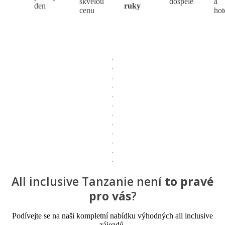
skvělou
dospělé
a
den
ruky
cenu
hot
All inclusive Tanzanie není
to pravé
pro vás
?
Podívejte se na naši kompletní nabídku výhodných all inclusive
zájezdů.