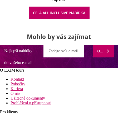
CELÁ ALL INCLUSIVE NABÍDKA
Mohlo by vás zajímat
Nejlepší nabídky
ODEBÍRAT
do vašeho e-mailu
O EXIM tours
Kontakt
Pobočky
Kariéra
O nás
Užitečné dokumenty
Prohlášení o přístupnosti
Pro klienty