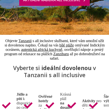
Objevte
Tanzanii
s all inclusive službami, které vám umožní užít
si dovolenou naplno. Čekají na vás
bílé pláže
omývané Indickým
oceánem,
autentická africká kuchyně
, osvěžující nápoje a pestrý
program od relaxace na plážích
Zanzibaru
až po dobrodružství na
safari.
Vyberte si
ideální dovolenou
v
Tanzanii s all inclusive
Jídlo a
Krásná
Ověřené
Ši
pití
k
pláž
hotely
Aktivity
pro
vý
dispozici
na
za
děti i
ter
po celý
dosah