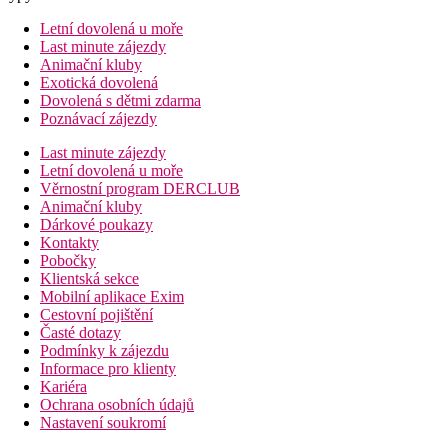
Letní dovolená u moře
Last minute zájezdy
Animační kluby
Exotická dovolená
Dovolená s dětmi zdarma
Poznávací zájezdy
Last minute zájezdy
Letní dovolená u moře
Věrnostní program DERCLUB
Animační kluby
Dárkové poukazy
Kontakty
Pobočky
Klientská sekce
Mobilní aplikace Exim
Cestovní pojištění
Časté dotazy
Podmínky k zájezdu
Informace pro klienty
Kariéra
Ochrana osobních údajů
Nastavení soukromí