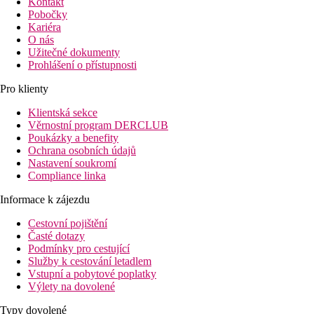
Kontakt
Pobočky
Kariéra
O nás
Užitečné dokumenty
Prohlášení o přístupnosti
Pro klienty
Klientská sekce
Věrnostní program DERCLUB
Poukázky a benefity
Ochrana osobních údajů
Nastavení soukromí
Compliance linka
Informace k zájezdu
Cestovní pojištění
Časté dotazy
Podmínky pro cestující
Služby k cestování letadlem
Vstupní a pobytové poplatky
Výlety na dovolené
Typy dovolené