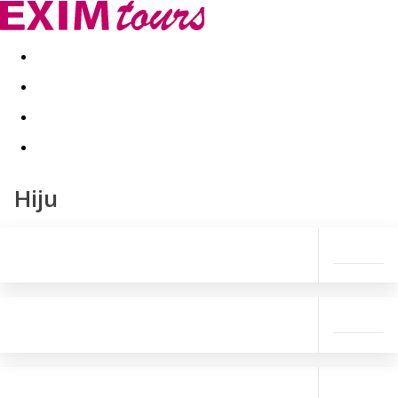
Akční nabídky
Last minute
First minute - Exotika a zim
Hiju