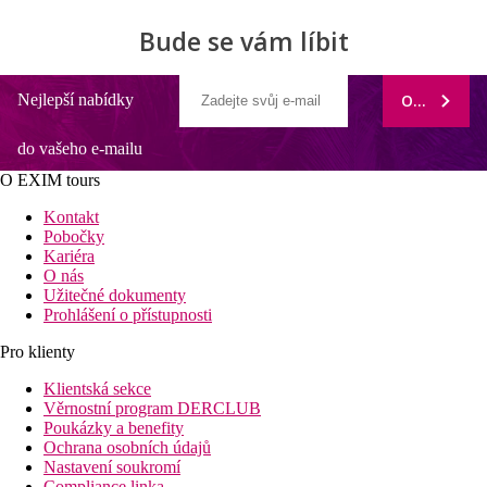
Bude se vám líbit
Nejlepší nabídky
ODEBÍRAT
do vašeho e-mailu
O EXIM tours
Kontakt
Pobočky
Kariéra
O nás
Užitečné dokumenty
Prohlášení o přístupnosti
Pro klienty
Klientská sekce
Věrnostní program DERCLUB
Poukázky a benefity
Ochrana osobních údajů
Nastavení soukromí
Compliance linka