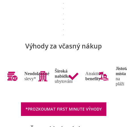
Výhody za včasný nákup
Jistot
Široká
Neodolatelné
Atraktivní
místa
nabídka
slevy*
benefity
*
na
ubytování
pláži
*PROZKOUMAT FIRST MINUTE VÝHODY