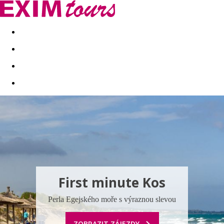
Akční nabídky
Last minute
First minute - Exotika a zim
First minute Kos
Perla Egejského moře s výraznou slevou
ZOBRAZIT ZÁJEZDY