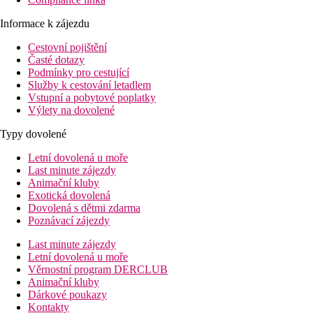
Informace k zájezdu
Cestovní pojištění
Časté dotazy
Podmínky pro cestující
Služby k cestování letadlem
Vstupní a pobytové poplatky
Výlety na dovolené
Typy dovolené
Letní dovolená u moře
Last minute zájezdy
Animační kluby
Exotická dovolená
Dovolená s dětmi zdarma
Poznávací zájezdy
Last minute zájezdy
Letní dovolená u moře
Věrnostní program DERCLUB
Animační kluby
Dárkové poukazy
Kontakty