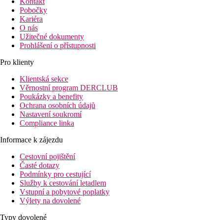
Kontakt
Pobočky
Kariéra
O nás
Užitečné dokumenty
Prohlášení o přístupnosti
Pro klienty
Klientská sekce
Věrnostní program DERCLUB
Poukázky a benefity
Ochrana osobních údajů
Nastavení soukromí
Compliance linka
Informace k zájezdu
Cestovní pojištění
Časté dotazy
Podmínky pro cestující
Služby k cestování letadlem
Vstupní a pobytové poplatky
Výlety na dovolené
Typy dovolené