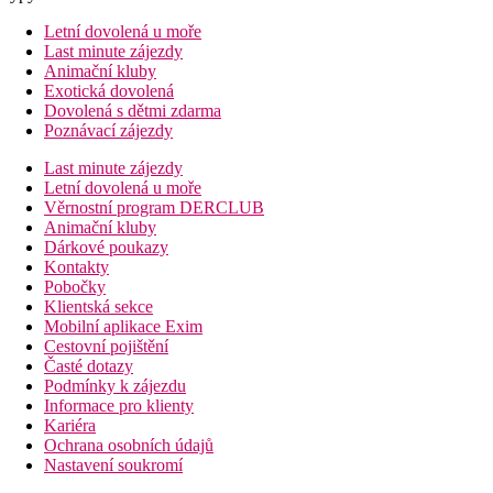
Letní dovolená u moře
Last minute zájezdy
Animační kluby
Exotická dovolená
Dovolená s dětmi zdarma
Poznávací zájezdy
Last minute zájezdy
Letní dovolená u moře
Věrnostní program DERCLUB
Animační kluby
Dárkové poukazy
Kontakty
Pobočky
Klientská sekce
Mobilní aplikace Exim
Cestovní pojištění
Časté dotazy
Podmínky k zájezdu
Informace pro klienty
Kariéra
Ochrana osobních údajů
Nastavení soukromí