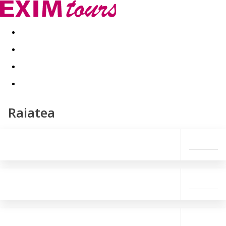
Akční nabídky
Last minute
First minute - Exotika a zim
Raiatea