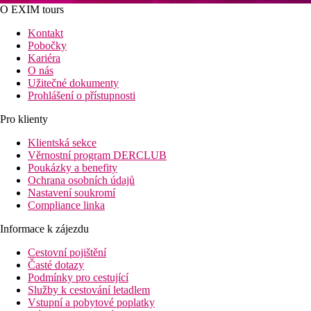
O EXIM tours
Kontakt
Pobočky
Kariéra
O nás
Užitečné dokumenty
Prohlášení o přístupnosti
Pro klienty
Klientská sekce
Věrnostní program DERCLUB
Poukázky a benefity
Ochrana osobních údajů
Nastavení soukromí
Compliance linka
Informace k zájezdu
Cestovní pojištění
Časté dotazy
Podmínky pro cestující
Služby k cestování letadlem
Vstupní a pobytové poplatky