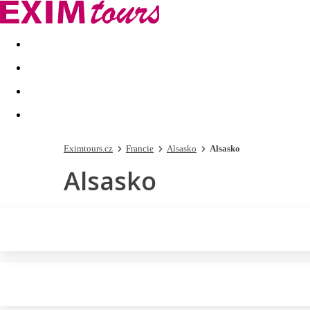
Akční nabídky
Last minute
First minute - Exotika a zim
Eximtours.cz
Francie
Alsasko
Alsasko
Alsasko