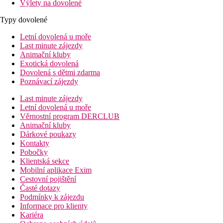
Výlety na dovolené
Typy dovolené
Letní dovolená u moře
Last minute zájezdy
Animační kluby
Exotická dovolená
Dovolená s dětmi zdarma
Poznávací zájezdy
Last minute zájezdy
Letní dovolená u moře
Věrnostní program DERCLUB
Animační kluby
Dárkové poukazy
Kontakty
Pobočky
Klientská sekce
Mobilní aplikace Exim
Cestovní pojištění
Časté dotazy
Podmínky k zájezdu
Informace pro klienty
Kariéra