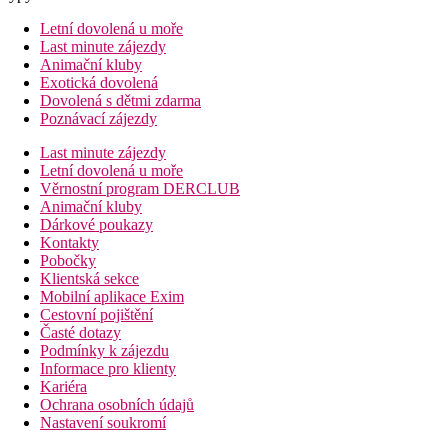
Letní dovolená u moře
Last minute zájezdy
Animační kluby
Exotická dovolená
Dovolená s dětmi zdarma
Poznávací zájezdy
Last minute zájezdy
Letní dovolená u moře
Věrnostní program DERCLUB
Animační kluby
Dárkové poukazy
Kontakty
Pobočky
Klientská sekce
Mobilní aplikace Exim
Cestovní pojištění
Časté dotazy
Podmínky k zájezdu
Informace pro klienty
Kariéra
Ochrana osobních údajů
Nastavení soukromí