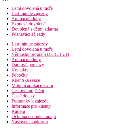
Letní dovolená u moře
Last minute zájezdy
Animační kluby
Exotická dovolená
Dovolená s dětmi zdarma
Poznávací zájezdy
Last minute zájezdy
Letní dovolená u moře
Věrnostní program DERCLUB
Animační kluby
Dárkové poukazy
Kontakty
Pobočky
Klientská sekce
Mobilní aplikace Exim
Cestovní pojištění
Časté dotazy
Podmínky k zájezdu
Informace pro klienty
Kariéra
Ochrana osobních údajů
Nastavení soukromí