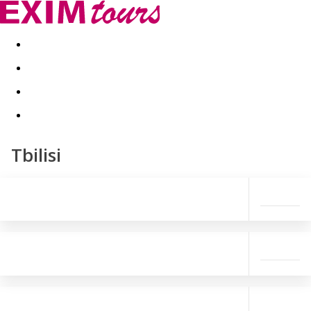
Akční nabídky
Last minute
First minute - Exotika a zim
Tbilisi