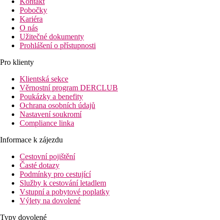
Kontakt
Pobočky
Kariéra
O nás
Užitečné dokumenty
Prohlášení o přístupnosti
Pro klienty
Klientská sekce
Věrnostní program DERCLUB
Poukázky a benefity
Ochrana osobních údajů
Nastavení soukromí
Compliance linka
Informace k zájezdu
Cestovní pojištění
Časté dotazy
Podmínky pro cestující
Služby k cestování letadlem
Vstupní a pobytové poplatky
Výlety na dovolené
Typy dovolené