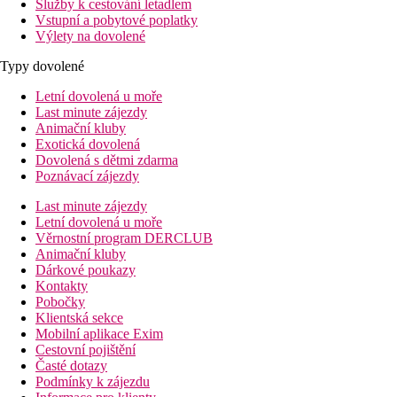
Služby k cestování letadlem
Vstupní a pobytové poplatky
Výlety na dovolené
Typy dovolené
Letní dovolená u moře
Last minute zájezdy
Animační kluby
Exotická dovolená
Dovolená s dětmi zdarma
Poznávací zájezdy
Last minute zájezdy
Letní dovolená u moře
Věrnostní program DERCLUB
Animační kluby
Dárkové poukazy
Kontakty
Pobočky
Klientská sekce
Mobilní aplikace Exim
Cestovní pojištění
Časté dotazy
Podmínky k zájezdu