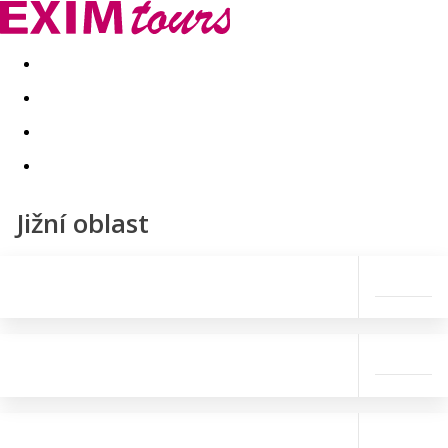
Akční nabídky
Last minute
First minute - Exotika a zim
Jižní oblast