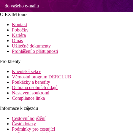
do vašeho e-mailu
O EXIM tours
Kontakt
Pobočky
Kariéra
O nás
Užitečné dokumenty
Prohlášení o přístupnosti
Pro klienty
Klientská sekce
Věrnostní program DERCLUB
Poukázky a benefity
Ochrana osobních údajů
Nastavení soukromí
Compliance linka
Informace k zájezdu
Cestovní pojištění
Časté dotazy
Podmínky pro cestující