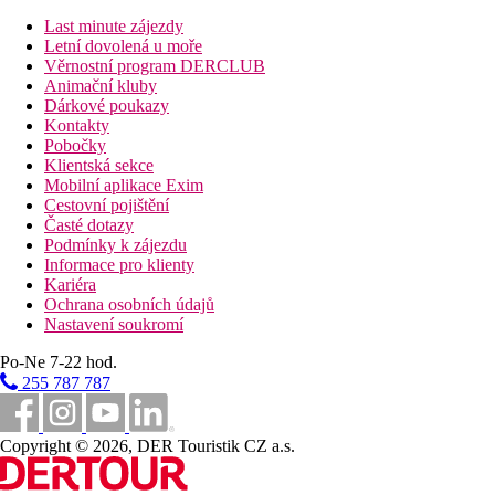
Stravování
Last minute zájezdy
Snídaně podávané formou bohatého bufetu. Hosté si mohou
Letní dovolená u moře
objednat večeře podávané formou bufetu (nápoje za poplatek)
Věrnostní program DERCLUB
nebo využít služeb některé z hotelových a la carte restaurací
Animační kluby
(orientální i mezinárodní kuchyně)
Dárkové poukazy
Kontakty
Vzdálenosti
Pobočky
Klientská sekce
8 km
Mobilní aplikace Exim
Vzdálenost k pláži
Cestovní pojištění
Časté dotazy
0 m
Podmínky k zájezdu
Centrum města
Informace pro klienty
Kariéra
10 km
Ochrana osobních údajů
Vzdálenost od nejbližšího letiště
Nastavení soukromí
Pláž
Po-Ne 7-22 hod.
255 787 787
Druh pláže
Plážová dovolená
Copyright © 2026, DER Touristik CZ a.s.
Fotogalerie