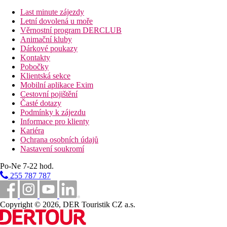
Vychutnejte si šálek kávy v elegantní a útulné lobby kavárně Ble
Last minute zájezdy
Letní dovolená u moře
Vzdálenosti
Věrnostní program DERCLUB
Animační kluby
1,5 km
Dárkové poukazy
Vzdálenost k pláži
Kontakty
Pobočky
500 m
Klientská sekce
Centrum města
Mobilní aplikace Exim
Cestovní pojištění
36 km
Časté dotazy
Vzdálenost od nejbližšího letiště
Podmínky k zájezdu
Informace pro klienty
Pláž
Kariéra
Ochrana osobních údajů
Nastavení soukromí
Lehátka na pláži za poplatek
Slunečníky na pláži za poplatek
Po-Ne 7-22 hod.
Plážová dovolená
255 787 787
Fotogalerie
Copyright © 2026, DER Touristik CZ a.s.