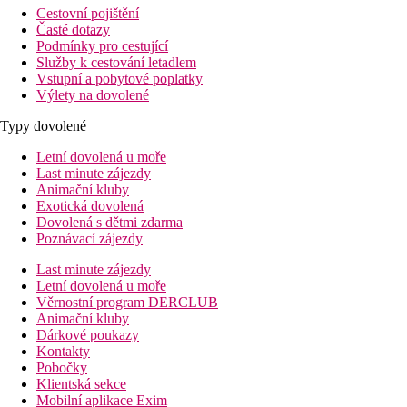
Cestovní pojištění
Časté dotazy
Podmínky pro cestující
Služby k cestování letadlem
Vstupní a pobytové poplatky
Výlety na dovolené
Typy dovolené
Letní dovolená u moře
Last minute zájezdy
Animační kluby
Exotická dovolená
Dovolená s dětmi zdarma
Poznávací zájezdy
Last minute zájezdy
Letní dovolená u moře
Věrnostní program DERCLUB
Animační kluby
Dárkové poukazy
Kontakty
Pobočky
Klientská sekce
Mobilní aplikace Exim