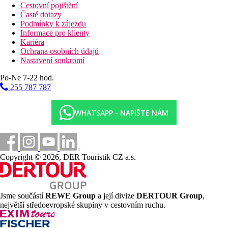
Cestovní pojištění
Časté dotazy
Podmínky k zájezdu
Informace pro klienty
Kariéra
Ochrana osobních údajů
Nastavení soukromí
Po-Ne 7-22 hod.
255 787 787
WHATSAPP - NAPIŠTE NÁM
Copyright © 2026, DER Touristik CZ a.s.
Jsme součástí
REWE Group
a její divize
DERTOUR Group
,
největší středoevropské skupiny v cestovním ruchu.