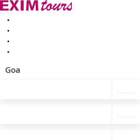
Akční nabídky
Last minute
First minute - Exotika a zim
Goa