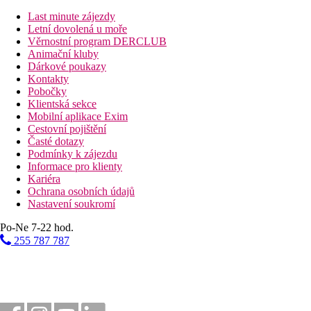
Pláž
Last minute zájezdy
Letní dovolená u moře
Druh pláže
Věrnostní program DERCLUB
Hotel přímo u pláže
Animační kluby
Plážová dovolená
Dárkové poukazy
Kontakty
Bazény
Pobočky
Klientská sekce
Mobilní aplikace Exim
Lehátka u bazénu
Cestovní pojištění
Slunečníky u bazénu
Časté dotazy
Podmínky k zájezdu
Fotogalerie
Informace pro klienty
Kariéra
Ochrana osobních údajů
Nastavení soukromí
Po-Ne 7-22 hod.
255 787 787