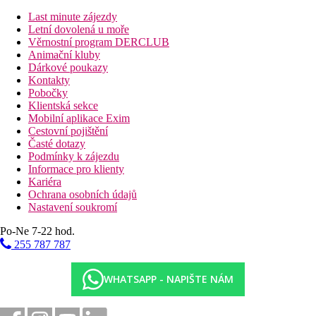
Pláž
Last minute zájezdy
Letní dovolená u moře
Druh pláže
Věrnostní program DERCLUB
Hotel přímo u pláže
Animační kluby
Dárkové poukazy
Bazény
Kontakty
Pobočky
Klientská sekce
Lehátka u bazénu
Mobilní aplikace Exim
Slunečníky u bazénu
Cestovní pojištění
Časté dotazy
Fotogalerie
Podmínky k zájezdu
Informace pro klienty
Kariéra
Ochrana osobních údajů
Nastavení soukromí
Po-Ne 7-22 hod.
255 787 787
WHATSAPP - NAPIŠTE NÁM