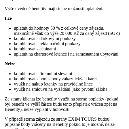
Výše uvedené benefity mají stejné možnosti uplatnění.
Lze
uplatnit do hodnoty 50 % z celkové ceny zájezdu,
maximálně však do výše 20 000 Kč za daný zájezd (SOZ)
kombinovat s dárkovými poukazy
kombinovat s reklamačními poukazy
kombinovat s ceninami
uplatnit na charterové letence i na samostatném ubytování
Nelze
kombinovat s firemními slevami
kombinovat s bonus body zákaznických karet
využít na nákup letenky na pravidelné lince
využít na smlouvu na vyžádání jako prvotní záloha
Ze strany klienta lze benefity využít na storno poplatky (pokud
byl benefit ve vyšší částce bude tento přeplatek vrácen zpět na
Benefity), nelze vyplatit v hotovosti.
V případě storna zájezdu ze strany EXIM TOURS budou
připsané body vráceny na Benefity pokud to je možné, nelze