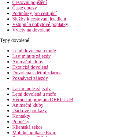
Cestovní pojištění
Časté dotazy
Podmínky pro cestující
Služby k cestování letadlem
Vstupní a pobytové poplatky
Výlety na dovolené
Typy dovolené
Letní dovolená u moře
Last minute zájezdy
Animační kluby
Exotická dovolená
Dovolená s dětmi zdarma
Poznávací zájezdy
Last minute zájezdy
Letní dovolená u moře
Věrnostní program DERCLUB
Animační kluby
Dárkové poukazy
Kontakty
Pobočky
Klientská sekce
Mobilní aplikace Exim