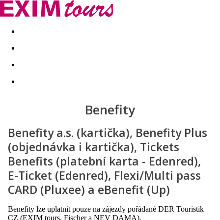
Akční nabídky
Last minute
First minute - Exotika a zim
Benefity
Benefity a.s. (kartička), Benefity Plus
(objednávka i kartička), Tickets
Benefits (platební karta - Edenred),
E-Ticket (Edenred), Flexi/Multi pass
CARD (Pluxee) a eBenefit (Up)
Benefity lze uplatnit pouze na zájezdy pořádané DER Touristik
CZ (EXIM tours, Fischer a NEV DAMA).