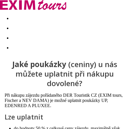
Akční nabídky
Last minute
First minute - Exotika a zim
Jaké
poukázky
(ceniny) u nás
můžete uplatnit při nákupu
dovolené?
Při nákupu zájezdu pořádaného DER Touristik CZ (EXIM tours,
Fischer a NEV DAMA) je možné uplatnit poukázky UP,
EDENRED A PLUXEE.
Lze uplatnit
do hodnoty 50 % z celkové ceny zájezdu, maximálně však