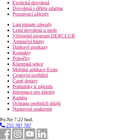
Exotická dovolená
Dovolená s dětmi zdarma
Poznávací zájezdy
Last minute zájezdy
Letní dovolená u moře
Věrnostní program DERCLUB
Animační kluby
Dárkové poukazy
Kontakty
Pobočky
Klientská sekce
Mobilní aplikace Exim
Cestovní pojištění
Časté dotazy
Podmínky k zájezdu
Informace pro klienty
Kariéra
Ochrana osobních údajů
Nastavení soukromí
Po-Ne 7-22 hod.
255 787 787