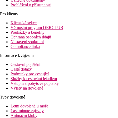
Užitečné dokumenty
Prohlášení o přístupnosti
Pro klienty
Klientská sekce
Věrnostní program DERCLUB
Poukázky a benefity
Ochrana osobních údajů
Nastavení soukromí
Compliance linka
Informace k zájezdu
Cestovní pojištění
Časté dotazy
Podmínky pro cestující
Služby k cestování letadlem
Vstupní a pobytové poplatky
Výlety na dovolené
Typy dovolené
Letní dovolená u moře
Last minute zájezdy
Animační kluby