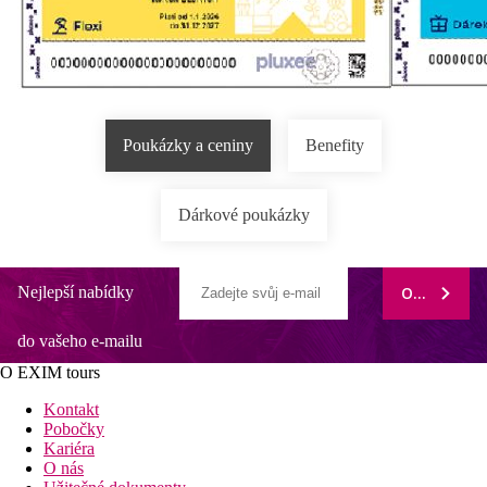
Poukázky a ceniny
Benefity
Dárkové poukázky
Nejlepší nabídky
ODEBÍRAT
do vašeho e-mailu
O EXIM tours
Kontakt
Pobočky
Kariéra
O nás