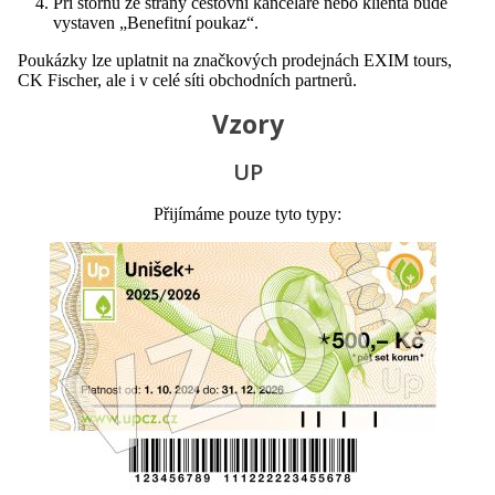
Při stornu ze strany cestovní kanceláře nebo klienta bude
vystaven „Benefitní poukaz“.
Poukázky lze uplatnit na značkových prodejnách EXIM tours,
CK Fischer, ale i v celé síti obchodních partnerů.
Vzory
UP
Přijímáme pouze tyto typy: