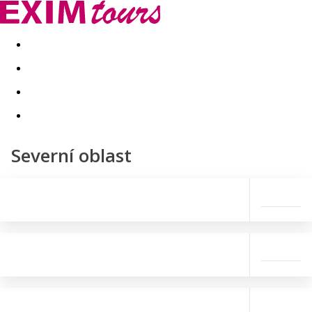
Akční nabídky
Last minute
First minute - Exotika a zim
Severní oblast