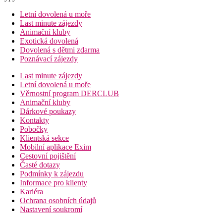
Letní dovolená u moře
Last minute zájezdy
Animační kluby
Exotická dovolená
Dovolená s dětmi zdarma
Poznávací zájezdy
Last minute zájezdy
Letní dovolená u moře
Věrnostní program DERCLUB
Animační kluby
Dárkové poukazy
Kontakty
Pobočky
Klientská sekce
Mobilní aplikace Exim
Cestovní pojištění
Časté dotazy
Podmínky k zájezdu
Informace pro klienty
Kariéra
Ochrana osobních údajů
Nastavení soukromí