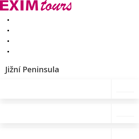
Akční nabídky
Last minute
First minute - Exotika a zim
Jižní Peninsula