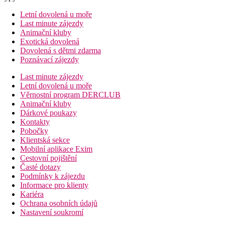
Letní dovolená u moře
Last minute zájezdy
Animační kluby
Exotická dovolená
Dovolená s dětmi zdarma
Poznávací zájezdy
Last minute zájezdy
Letní dovolená u moře
Věrnostní program DERCLUB
Animační kluby
Dárkové poukazy
Kontakty
Pobočky
Klientská sekce
Mobilní aplikace Exim
Cestovní pojištění
Časté dotazy
Podmínky k zájezdu
Informace pro klienty
Kariéra
Ochrana osobních údajů
Nastavení soukromí