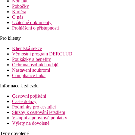
Kontakt
Pobočky
Kariéra
O nás
Užitečné dokumenty
Prohlášení o přístupnosti
Pro klienty
Klientská sekce
Věrnostní program DERCLUB
Poukázky a benefity
Ochrana osobních údajů
Nastavení soukromí
Compliance linka
Informace k zájezdu
Cestovní pojištění
Časté dotazy
Podmínky pro cestující
Služby k cestování letadlem
Vstupní a pobytové poplatky
Výlety na dovolené
Typy dovolené