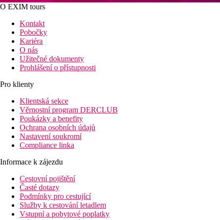
O EXIM tours
Kontakt
Pobočky
Kariéra
O nás
Užitečné dokumenty
Prohlášení o přístupnosti
Pro klienty
Klientská sekce
Věrnostní program DERCLUB
Poukázky a benefity
Ochrana osobních údajů
Nastavení soukromí
Compliance linka
Informace k zájezdu
Cestovní pojištění
Časté dotazy
Podmínky pro cestující
Služby k cestování letadlem
Vstupní a pobytové poplatky