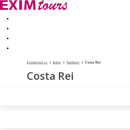
Akční nabídky
Last minute
First minute - Exotika a zim
Eximtours.cz
Itálie
Sardinie
Costa Rei
Costa Rei