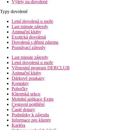
Výlety na dovolené
Typy dovolené
Letní dovolená u moře
Last minute zájezdy
Animační kluby
Exotická dovolená
Dovolená s dětmi zdarma
Poznávací zájezdy
Last minute zájezdy
Letní dovolená u moře
Věrnostní program DERCLUB
Animační kluby
Dárkové poukazy
Kontakty
Pobočky
Klientská sekce
Mobilní aplikace Exim
Cestovní pojištění
Časté dotazy
Podmínky k zájezdu
Informace pro klienty
Kariéra