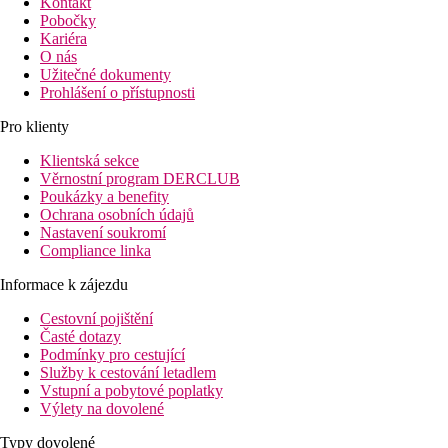
Kontakt
Pobočky
Kariéra
O nás
Užitečné dokumenty
Prohlášení o přístupnosti
Pro klienty
Klientská sekce
Věrnostní program DERCLUB
Poukázky a benefity
Ochrana osobních údajů
Nastavení soukromí
Compliance linka
Informace k zájezdu
Cestovní pojištění
Časté dotazy
Podmínky pro cestující
Služby k cestování letadlem
Vstupní a pobytové poplatky
Výlety na dovolené
Typy dovolené