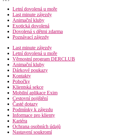
Letní dovolená u moře
Last minute zájezdy
Animační kluby
Exotická dovolená
Dovolená s dětmi zdarma
Poznávací zájezdy
Last minute zájezdy
Letní dovolená u moře
Věrnostní program DERCLUB
Animační kluby
Dárkové poukazy
Kontakty
Pobočky
Klientská sekce
Mobilní aplikace Exim
Cestovní pojištění
Časté dotazy
Podmínky k zájezdu
Informace pro klienty
Kariéra
Ochrana osobních údajů
Nastavení soukromí