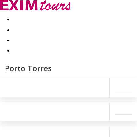
Akční nabídky
Last minute
First minute - Exotika a zim
Porto Torres