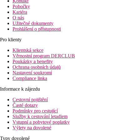
Kontakt
Pobočky
Kariéra
O nás
Užitečné dokumenty
Prohlášení o přístupnosti
Pro klienty
Klientská sekce
Věrnostní program DERCLUB
Poukázky a benefity
Ochrana osobních údajů
Nastavení soukromí
Compliance linka
Informace k zájezdu
Cestovní pojištění
Časté dotazy
Podmínky pro cestující
Služby k cestování letadlem
Vstupní a pobytové poplatky
Výlety na dovolené
Typy dovolené