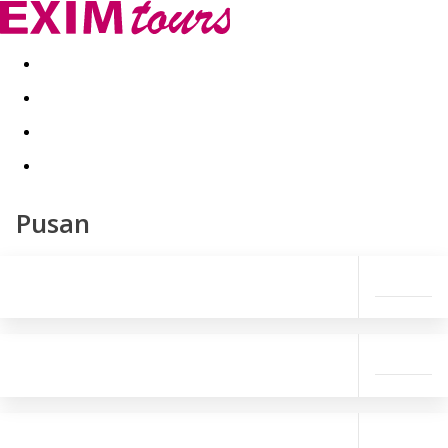
Akční nabídky
Last minute
First minute - Exotika a zim
Pusan