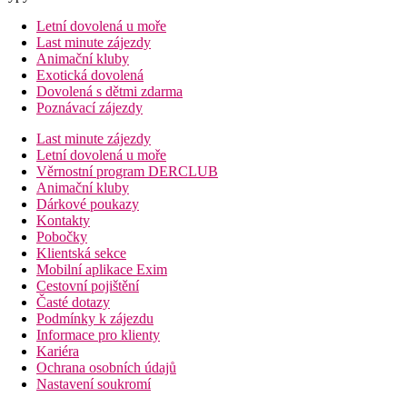
Letní dovolená u moře
Last minute zájezdy
Animační kluby
Exotická dovolená
Dovolená s dětmi zdarma
Poznávací zájezdy
Last minute zájezdy
Letní dovolená u moře
Věrnostní program DERCLUB
Animační kluby
Dárkové poukazy
Kontakty
Pobočky
Klientská sekce
Mobilní aplikace Exim
Cestovní pojištění
Časté dotazy
Podmínky k zájezdu
Informace pro klienty
Kariéra
Ochrana osobních údajů
Nastavení soukromí