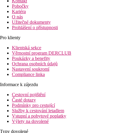
Kontakt
Pobočky
Kariéra
O nás
Užitečné dokumenty
Prohlášení o přístupnosti
Pro klienty
Klientská sekce
Věrnostní program DERCLUB
Poukázky a benefity
Ochrana osobních údajů
Nastavení soukromí
Compliance linka
Informace k zájezdu
Cestovní pojištění
Časté dotazy
Podmínky pro cestující
Služby k cestování letadlem
Vstupní a pobytové poplatky
Výlety na dovolené
Typy dovolené