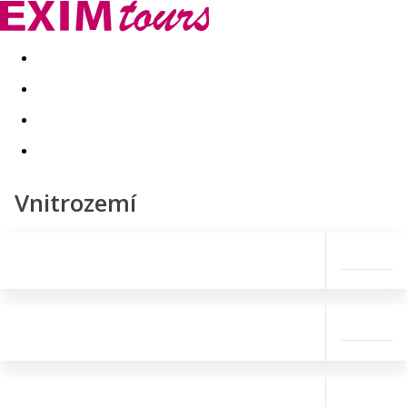
Akční nabídky
Last minute
First minute - Exotika a zim
Vnitrozemí