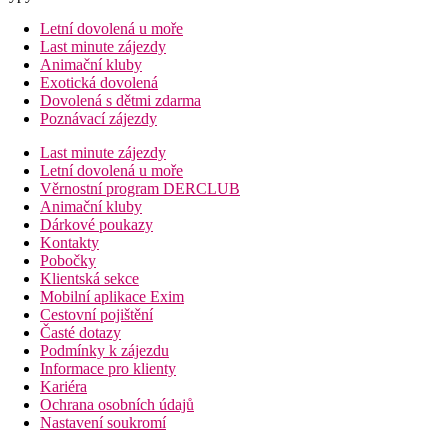
Letní dovolená u moře
Last minute zájezdy
Animační kluby
Exotická dovolená
Dovolená s dětmi zdarma
Poznávací zájezdy
Last minute zájezdy
Letní dovolená u moře
Věrnostní program DERCLUB
Animační kluby
Dárkové poukazy
Kontakty
Pobočky
Klientská sekce
Mobilní aplikace Exim
Cestovní pojištění
Časté dotazy
Podmínky k zájezdu
Informace pro klienty
Kariéra
Ochrana osobních údajů
Nastavení soukromí