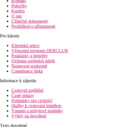
Kontakt
Pobočky
Kariéra
O nás
Užitečné dokumenty
Prohlášení o přístupnosti
Pro klienty
Klientská sekce
Věrnostní program DERCLUB
Poukázky a benefity
Ochrana osobních údajů
Nastavení soukromí
Compliance linka
Informace k zájezdu
Cestovní pojištění
Časté dotazy
Podmínky pro cestující
Služby k cestování letadlem
Vstupní a pobytové poplatky
Výlety na dovolené
Typy dovolené