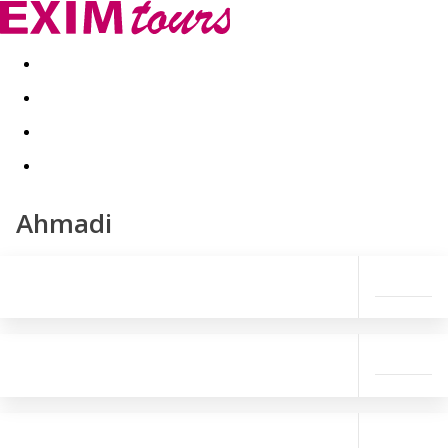
Akční nabídky
Last minute
First minute - Exotika a zim
Ahmadi