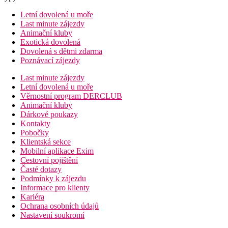
Letní dovolená u moře
Last minute zájezdy
Animační kluby
Exotická dovolená
Dovolená s dětmi zdarma
Poznávací zájezdy
Last minute zájezdy
Letní dovolená u moře
Věrnostní program DERCLUB
Animační kluby
Dárkové poukazy
Kontakty
Pobočky
Klientská sekce
Mobilní aplikace Exim
Cestovní pojištění
Časté dotazy
Podmínky k zájezdu
Informace pro klienty
Kariéra
Ochrana osobních údajů
Nastavení soukromí