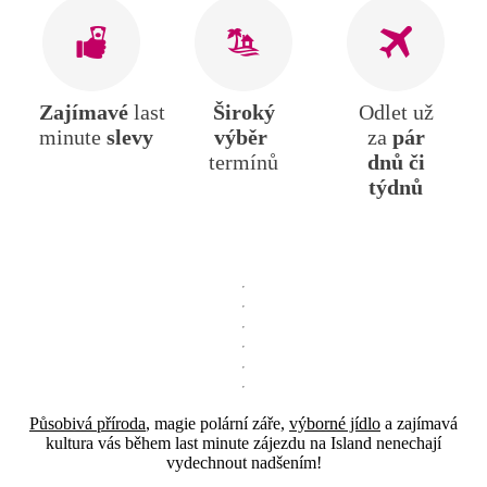
Zajímavé
last
Široký
Odlet už
minute
slevy
výběr
za
pár
termínů
dnů či
týdnů
Působivá příroda
, magie polární záře,
výborné jídlo
a zajímavá
kultura vás během last minute zájezdu na Island nenechají
vydechnout nadšením!