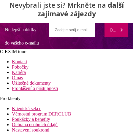
Nevybrali jste si? Mrkněte na
další
zajímavé zájezdy
Nejlepší nabídky
ODEBÍRAT
do vašeho e-mailu
O EXIM tours
Kontakt
Pobočky
Kariéra
O nás
Užitečné dokumenty
Prohlášení o přístupnosti
Pro klienty
Klientská sekce
Věrnostní program DERCLUB
Poukázky a benefity
Ochrana osobních údajů
Nastavení soukromí