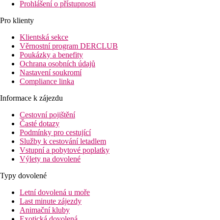
Prohlášení o přístupnosti
Pro klienty
Klientská sekce
Věrnostní program DERCLUB
Poukázky a benefity
Ochrana osobních údajů
Nastavení soukromí
Compliance linka
Informace k zájezdu
Cestovní pojištění
Časté dotazy
Podmínky pro cestující
Služby k cestování letadlem
Vstupní a pobytové poplatky
Výlety na dovolené
Typy dovolené
Letní dovolená u moře
Last minute zájezdy
Animační kluby
Exotická dovolená