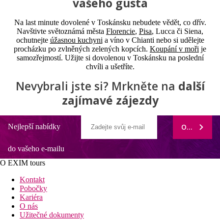
vašeho gusta
Na last minute dovolené v Toskánsku nebudete vědět, co dřív.
Navštivte světoznámá města
Florencie
,
Pisa
, Lucca či Siena,
ochutnejte
úžasnou kuchyni
a víno v Chianti nebo si udělejte
procházku po zvlněných zelených kopcích.
Koupání v moři
je
samozřejmostí. Užijte si dovolenou v Toskánsku na poslední
chvíli a ušetříte.
Nevybrali jste si? Mrkněte na
další
zajímavé zájezdy
Nejlepší nabídky
ODEBÍRAT
do vašeho e-mailu
O EXIM tours
Kontakt
Pobočky
Kariéra
O nás
Užitečné dokumenty