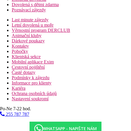
Dovolená s dětmi zdarma
Poznávací zájezdy
Last minute zájezdy
Letní dovolená u moře
Věrnostní program DERCLUB
Animační kluby
Dárkové poukazy
Kontakty
Pobočky
Klientská sekce
Mobilní aplikace Exim
Cestovní pojištění
Časté dotazy
Podmínky k zájezdu
Informace pro klienty
Kariéra
Ochrana osobních údajů
Nastavení soukromí
Po-Ne 7-22 hod.
255 787 787
WHATSAPP - NAPIŠTE NÁM