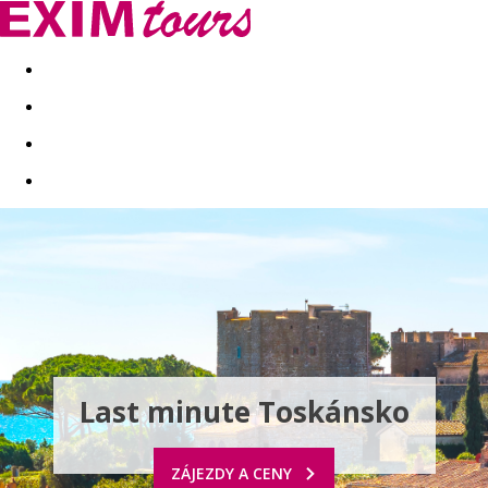
Akční nabídky
Last minute
First minute - Exotika a zim
Last minute Toskánsko
ZÁJEZDY A CENY