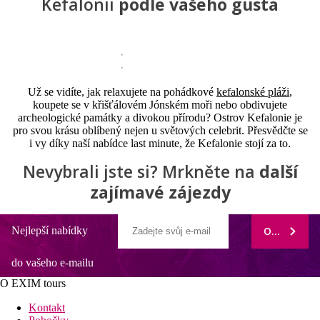
Kefalonii
podle vašeho gusta
Už se vidíte, jak relaxujete na pohádkové
kefalonské pláži
,
koupete se v křišťálovém Jónském moři nebo obdivujete
archeologické památky a divokou přírodu? Ostrov Kefalonie je
pro svou krásu oblíbený nejen u světových celebrit. Přesvědčte se
i vy díky naší nabídce last minute, že Kefalonie stojí za to.
Nevybrali jste si? Mrkněte na
další
zajímavé zájezdy
Nejlepší nabídky
ODEBÍRAT
do vašeho e-mailu
O EXIM tours
Kontakt