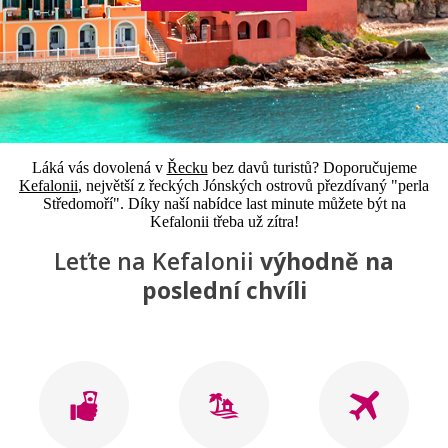
Láká vás dovolená v
Řecku
bez davů turistů? Doporučujeme
Kefalonii
, největší z řeckých Jónských ostrovů přezdívaný "perla
Středomoří". Díky naší nabídce last minute můžete být na
Kefalonii třeba už zítra!
Leťte na Kefalonii
výhodně na
poslední chvíli