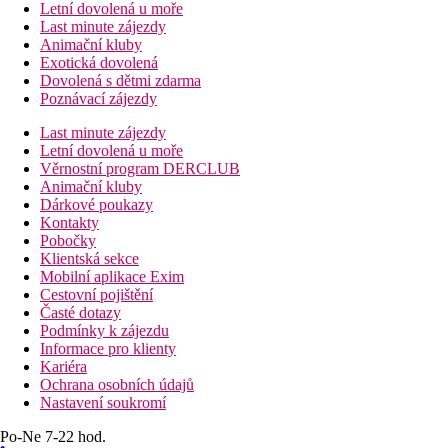
Letní dovolená u moře
Last minute zájezdy
Animační kluby
Exotická dovolená
Dovolená s dětmi zdarma
Poznávací zájezdy
Last minute zájezdy
Letní dovolená u moře
Věrnostní program DERCLUB
Animační kluby
Dárkové poukazy
Kontakty
Pobočky
Klientská sekce
Mobilní aplikace Exim
Cestovní pojištění
Časté dotazy
Podmínky k zájezdu
Informace pro klienty
Kariéra
Ochrana osobních údajů
Nastavení soukromí
Po-Ne 7-22 hod.