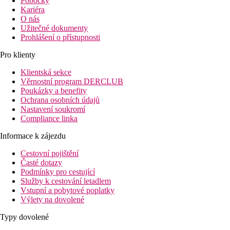
Pobočky
Kariéra
O nás
Užitečné dokumenty
Prohlášení o přístupnosti
Pro klienty
Klientská sekce
Věrnostní program DERCLUB
Poukázky a benefity
Ochrana osobních údajů
Nastavení soukromí
Compliance linka
Informace k zájezdu
Cestovní pojištění
Časté dotazy
Podmínky pro cestující
Služby k cestování letadlem
Vstupní a pobytové poplatky
Výlety na dovolené
Typy dovolené