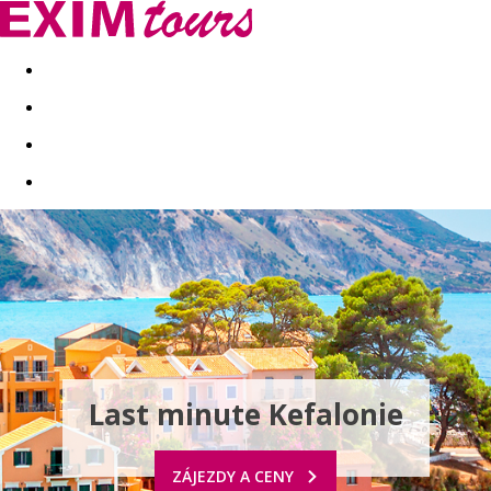
Akční nabídky
Last minute
First minute - Exotika a zim
Last minute Kefalonie
ZÁJEZDY A CENY