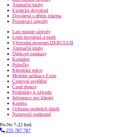
Animační kluby
Exotická dovolená
Dovolená s dětmi zdarma
Poznávací zájezdy
Last minute zájezdy
Letní dovolená u moře
Věrnostní program DERCLUB
Animační kluby
Dárkové poukazy
Kontakty
Pobočky
Klientská sekce
Mobilní aplikace Exim
Cestovní pojištění
Časté dotazy
Podmínky k zájezdu
Informace pro klienty
Kariéra
Ochrana osobních údajů
Nastavení soukromí
Po-Ne 7-22 hod.
255 787 787