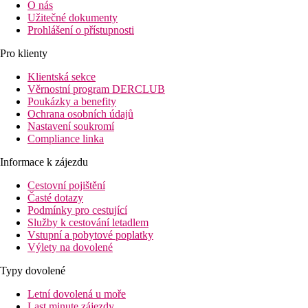
O nás
Užitečné dokumenty
Prohlášení o přístupnosti
Pro klienty
Klientská sekce
Věrnostní program DERCLUB
Poukázky a benefity
Ochrana osobních údajů
Nastavení soukromí
Compliance linka
Informace k zájezdu
Cestovní pojištění
Časté dotazy
Podmínky pro cestující
Služby k cestování letadlem
Vstupní a pobytové poplatky
Výlety na dovolené
Typy dovolené
Letní dovolená u moře
Last minute zájezdy