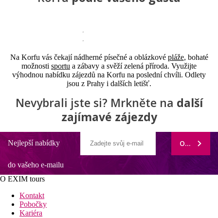
Na Korfu vás čekají nádherné písečné a oblázkové
pláže
, bohaté
možnosti
sportu
a zábavy a svěží zelená příroda. Využijte
výhodnou nabídku zájezdů na Korfu na poslední chvíli. Odlety
jsou z Prahy i dalších letišť.
Nevybrali jste si? Mrkněte na
další
zajímavé zájezdy
Nejlepší nabídky
ODEBÍRAT
do vašeho e-mailu
O EXIM tours
Kontakt
Pobočky
Kariéra