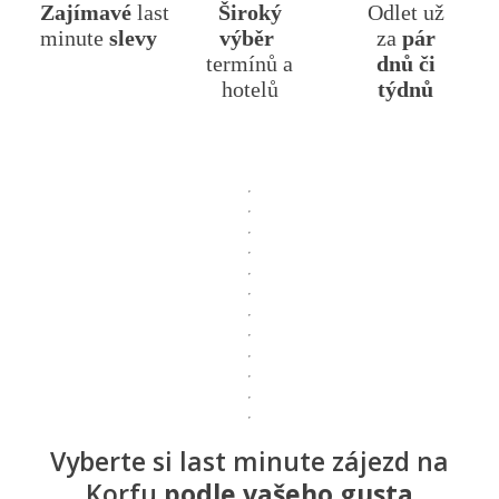
Zajímavé
last
Široký
Odlet už
minute
slevy
výběr
za
pár
termínů a
dnů či
hotelů
týdnů
Vyberte si last minute zájezd na
Korfu
podle vašeho gusta