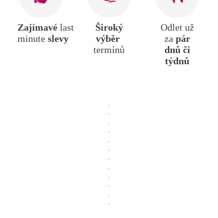
Zajímavé
last
Široký
Odlet už
minute
slevy
výběr
za
pár
termínů
dnů či
týdnů