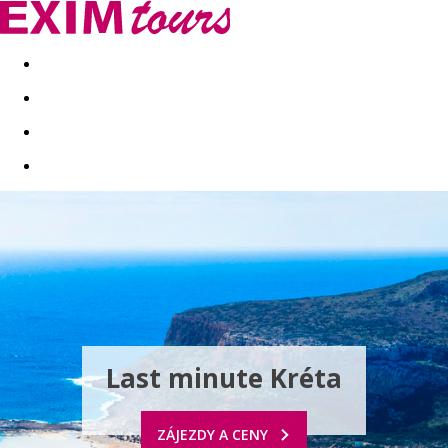
Akční nabídky
Last minute
First minute - Exotika a zim
Last minute Kréta
ZÁJEZDY A CENY