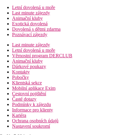
Letní dovolená u moře
Last minute zájezdy
Animační kluby
Exotická dovolená
Dovolená s dětmi zdarma
Poznávací zájezdy
Last minute zájezdy
Letní dovolená u moře
Věrnostní program DERCLUB
Animační kluby
Dárkové poukazy
Kontakty
Pobočky
Klientská sekce
Mobilní aplikace Exim
Cestovní pojištění
Časté dotazy
Podmínky k zájezdu
Informace pro klienty
Kariéra
Ochrana osobních údajů
Nastavení soukromí