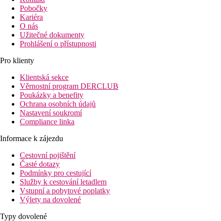
Pobočky
Kariéra
O nás
Užitečné dokumenty
Prohlášení o přístupnosti
Pro klienty
Klientská sekce
Věrnostní program DERCLUB
Poukázky a benefity
Ochrana osobních údajů
Nastavení soukromí
Compliance linka
Informace k zájezdu
Cestovní pojištění
Časté dotazy
Podmínky pro cestující
Služby k cestování letadlem
Vstupní a pobytové poplatky
Výlety na dovolené
Typy dovolené