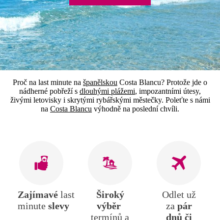
Proč na last minute na
španělskou
Costa Blancu? Protože jde o
nádherné pobřeží s
dlouhými plážemi
, impozantními útesy,
živými letovisky i skrytými rybářskými městečky. Poleťte s námi
na
Costa Blancu
výhodně na poslední chvíli.
Zajímavé
last
Široký
Odlet už
minute
slevy
výběr
za
pár
termínů a
dnů či