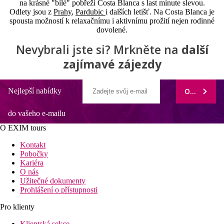
na krásné "bílé" pobřeží Costa Blanca s last minute slevou.
Odlety jsou z
Prahy
,
Pardubic
i dalších letišť. Na Costa Blanca je
spousta možností k relaxačnímu i aktivnímu prožití nejen rodinné
dovolené.
Nevybrali jste si? Mrkněte na
další
zajímavé zájezdy
Nejlepší nabídky
ODEBÍRAT
do vašeho e-mailu
O EXIM tours
Kontakt
Pobočky
Kariéra
O nás
Užitečné dokumenty
Prohlášení o přístupnosti
Pro klienty
Klientská sekce