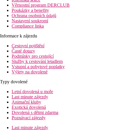
Věrnostní program DERCLUB
Poukázky a benefity
Ochrana osobních údajů
Nastavení soukromí
Compliance linka
Informace k zájezdu
Cestovní pojištění
Časté dotazy
Podmínky pro cestující
Služby k cestování letadlem
Vstupní a pobytové poplatky
Výlety na dovolené
Typy dovolené
Letní dovolená u moře
Last minute zájezdy
Animační kluby
Exotická dovolená
Dovolená s dětmi zdarma
Poznávací zájezdy
Last minute zájezdy