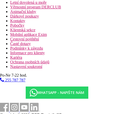
Letní dovolená u moře
Věrnostní program DERCLUB
Animační kluby
Dárkové poukazy
Kontakty
Pobočky
Klientská sekce
Mobilní aplikace Exim
Cestovní pojištění
Časté dotazy
Podmínky k zájezdu
Informace pro klienty
Kariéra
Ochrana osobních údajů
Nastavení soukromí
Po-Ne 7-22 hod.
255 787 787
WHATSAPP - NAPIŠTE NÁM